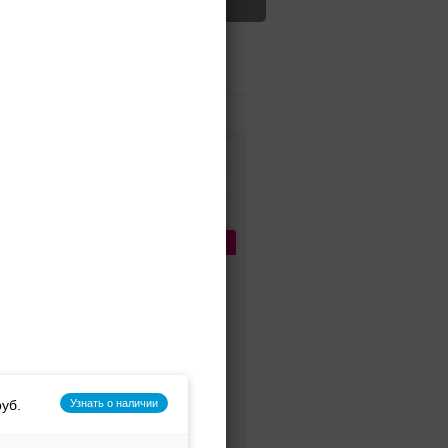
Дизайнеры и бренды
Стиль платья
Цвет платья
Цена платья
1
Сбросить
До 5 000 руб.
5 000 - 10 000 руб.
10 000 - 15 000 руб.
15 000 - 25 000 руб.
25 000 - 40 000 руб.
Узнать о наличии
40 000 - 60 000 руб.
60 000 - 80 000 руб.