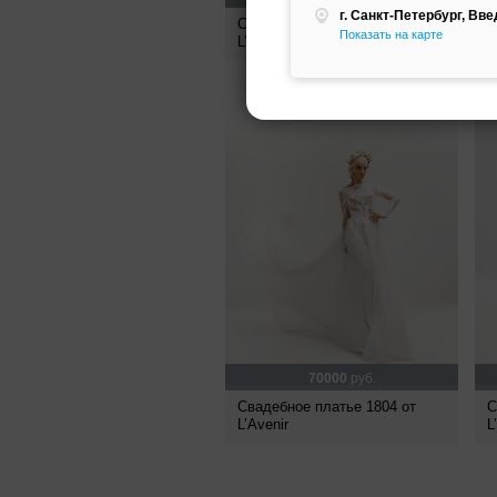
г. Санкт-Петербург, Вве
Свадебное платье 1813 от
С
Показать на карте
L’Avenir
L
70000
руб.
Свадебное платье 1804 от
С
L’Avenir
L