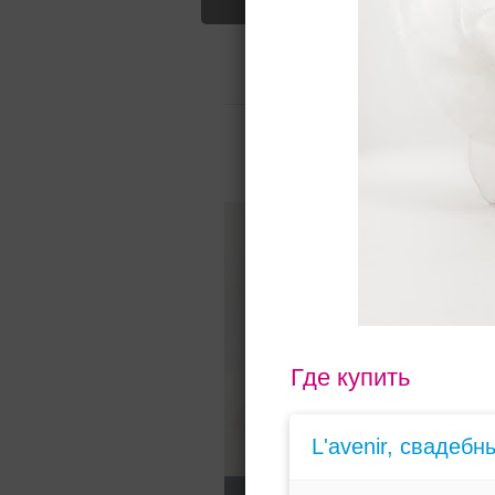
60000-8000
Свадебные платья
О салоне
О
Для вас найдено
Назад
Где купить
L'avenir, свадебн
60000
руб.