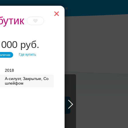
Войти
бутик
 000 руб.
бери своё платье
Где купить
наличии
2018
А-силуэт, Закрытые, Со
шлейфом
ца
ЗАГСы
Атрибуты
 по цене