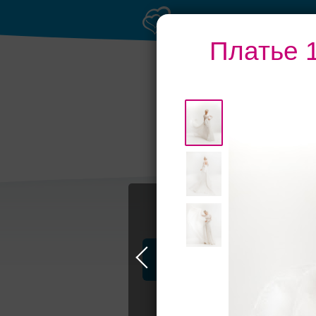
Платье 1
Банкетные залы 
50 гостей
Профессионалы и услуги
L'avenir, с