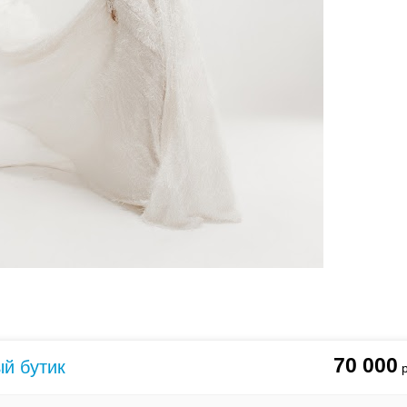
0
тзывы(0)
 7 платьев
70 000
ый бутик
70000
руб.
65000
руб.