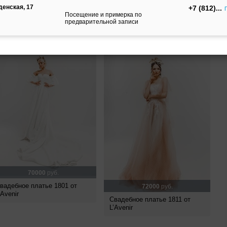
денская, 17
+7 (812)
Свадебное платье 1812 от
вадебное платье 1802 от
Посещение и примерка по
L’Avenir
’Avenir
предварительной записи
70000
руб.
вадебное платье 1801 от
72000
руб.
’Avenir
Свадебное платье 1811 от
L’Avenir