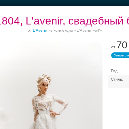
804, L'avenir, свадебный 
от
L’Avenir
из коллекции «L'Avenir Fall'»
70
от
до
Торжество в
Банкет до 1500 руб.
Рестораны с
Вы
Петергофе
верандами
Узнать о 
Свадебные платья
Банкет
Транспорт
Коль
вадебный бутик — платья