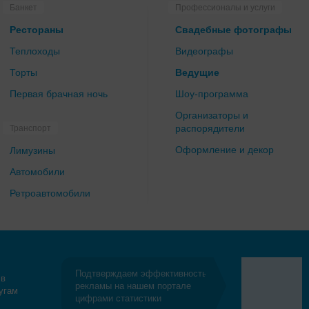
Банкет
Профессионалы и услуги
Рестораны
Свадебные фотографы
Теплоходы
Видеографы
Торты
Ведущие
Первая брачная ночь
Шоу-программа
Организаторы и
распорядители
Транспорт
Оформление и декор
Лимузины
Автомобили
Ретроавтомобили
Подтверждаем эффективность
 в
рекламы на нашем портале
угам
цифрами статистики