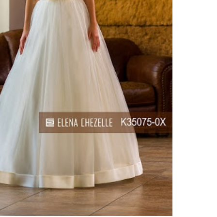
lle
тзывы(0)
 10 платьев