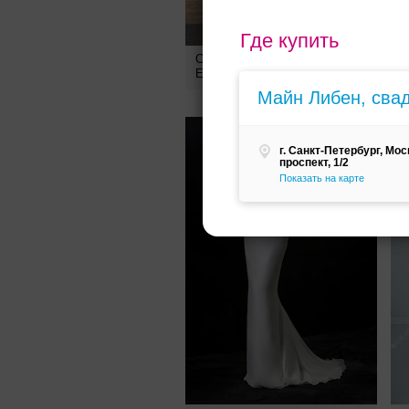
Где купить
19400
руб.
Свадебное платье k35075 от
С
Elena Chezelle
E
Майн Либен, сва
г. Санкт-Петербург, Мо
проспект, 1/2
Показать на карте