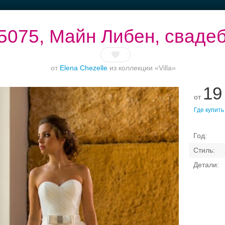
5075, Майн Либен, сваде
от
Elena Chezelle
из коллекции «Villa»
19
Банкет до 1500 руб.
Выбери своё платье
Торжество в
Б
от
Петергофе
Где купить
Свадебные платья
Банкет
Транспорт
Коль
, свадебный салон — пл