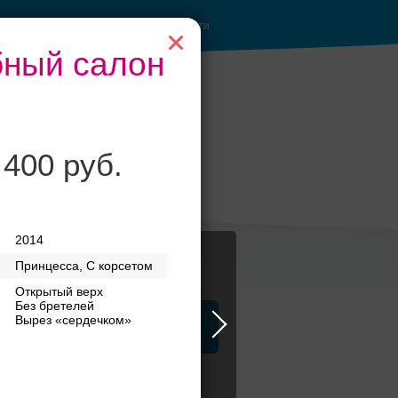
Войти
бный салон
 400 руб.
анкетные залы до
50 гостей
2014
Принцесса, С корсетом
Открытый верх
Без бретелей
Вырез «сердечком»
ца
ЗАГСы
Атрибуты
атья бренд