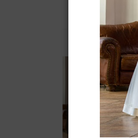
Elena Cheze
Свадебные платья
О салоне
О
Для вас найдено
Назад