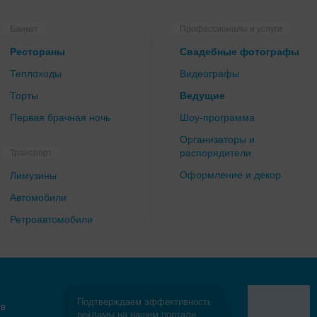
Банкет
Профессионалы и услуги
Рестораны
Свадебные фотографы
Теплоходы
Видеографы
Торты
Ведущие
Первая брачная ночь
Шоу-программа
Организаторы и
распорядители
Транспорт
Оформление и декор
Лимузины
Автомобили
Ретроавтомобили
Подтверждаем эффективность
 в
рекламы на нашем портале