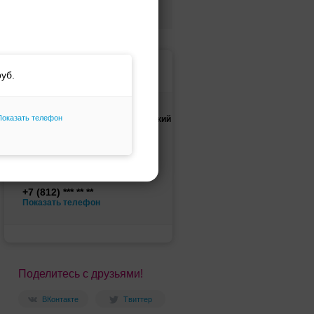
Только избранное
Майн Либен, свадебный
салон
Показать телефон
г. Санкт-Петербург, Московский
проспект, 1/2
Показать на карте
Посещение и примерка по
предварительной записи
+7 (812)
Показать телефон
Поделитесь с друзьями!
ВКонтакте
Твиттер