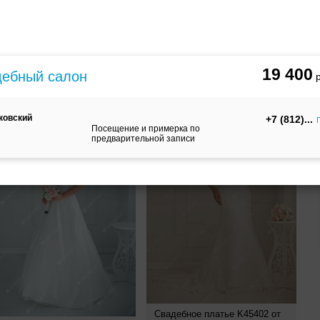
33800
руб.
26100
руб.
Свадебное платье Джоанна от
вадебное платье re98740t от
Elena Chezelle
lena Chezelle
19 400
дебный салон
сковский
+7 (812)
Посещение и примерка по
предварительной записи
Свадебное платье K45402 от