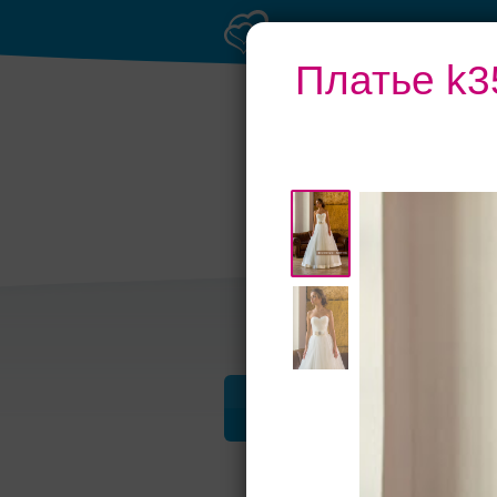
Платье k3
Рестораны с
верандами
Профессионалы и услуги
Майн Либен