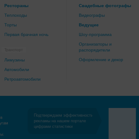
Рестораны
Свадебные фотографы
Теплоходы
Видеографы
Торты
Ведущие
Первая брачная ночь
Шоу-программа
Организаторы и
распорядители
Транспорт
Оформление и декор
Лимузины
Автомобили
Ретроавтомобили
Подтверждаем эффективность
 в
рекламы на нашем портале
угам
цифрами статистики
сы.