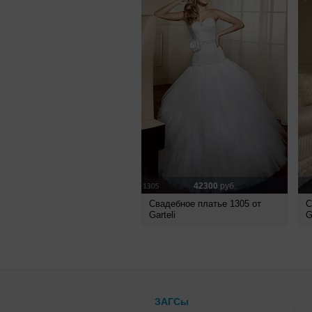
42300
руб.
Свадебное платье 1305 от
С
Garteli
G
ЗАГСы