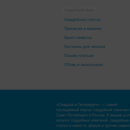
Свадебный образ
Свадебные платья
Прически и макияж
Букет невесты
Костюмы для жениха
Пошив платьев
Обувь и аксессуары
«Свадьба в Петербурге» — самый
посещаемый портал свадебной тематики
Санкт-Петербурге и России. К вашим усл
каталог свадебных компаний, свадебные
статьи и новости, форум и прочие серви