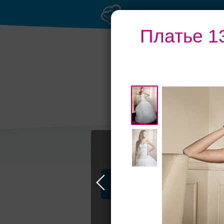
Платье 1
Банкетные залы 
50 гостей
Профессионалы и услуги
Волшебница