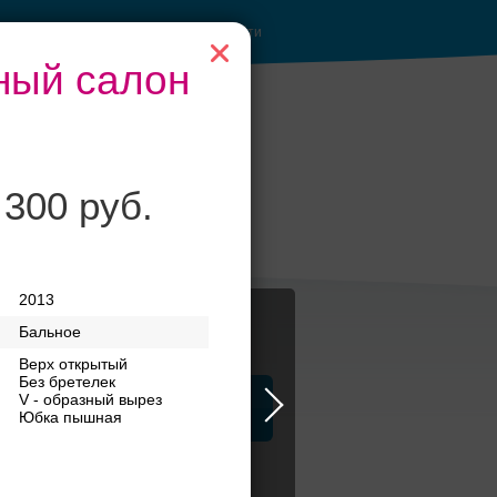
Войти
ный салон
 300 руб.
бери своё платье
2013
Бальное
Верх открытый
Без бретелек
V - образный вырез
ца
ЗАГСы
Атрибуты
Юбка пышная
латья бренд