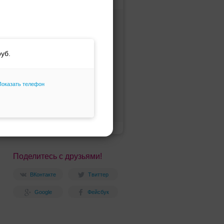
г. Санкт-Петербург,
Комендантский проспект, 7
Показать на карте
пн-вс c 12:00 до 20:00
Посещение и примерка по
Показать телефон
предварительной записи
+7 (812)
Показать телефон
Поделитесь с друзьями!
ВКонтакте
Твиттер
Google
Фейсбук