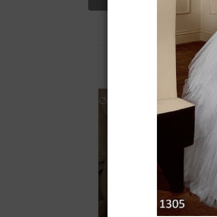
Garteli
Свадебные платья
О салоне
О
Для вас найдено
Назад