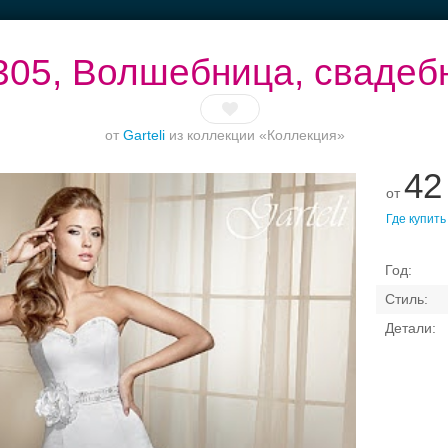
305, Волшебница, свадеб
от
Garteli
из коллекции «Коллекция»
42
до
Банкет до 1500 руб.
Рестораны с
Торжество в
Вы
от
верандами
Петергофе
Где купить
Свадебные платья
Банкет
Транспорт
Коль
, свадебный салон — п