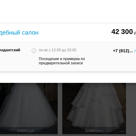
26100
руб.
29500
руб.
вадебное платье 1417 от
Свадебное платье 1409 от
arteli
Garteli
42 300
дебный салон
мендантский
пн-вс c 12:00 до 20:00
+7 (812)
Посещение и примерка по
предварительной записи
31000
руб.
32800
руб.