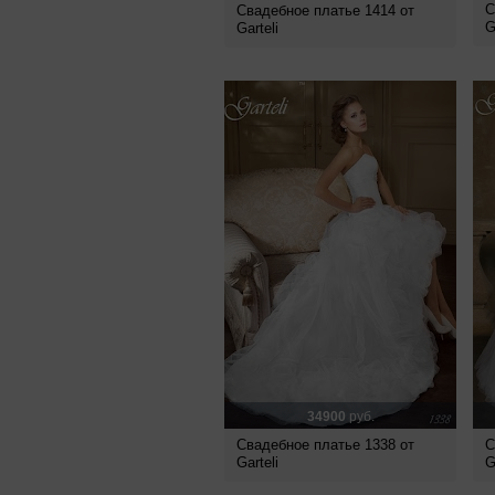
С
Свадебное платье 1414 от
G
Garteli
34900
руб.
Свадебное платье 1338 от
С
Garteli
G