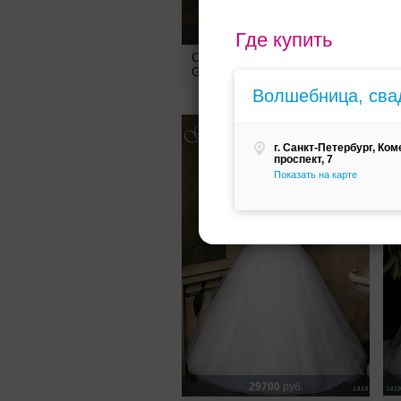
Где купить
24300
руб.
Свадебное платье 1418 от
С
Garteli
G
Волшебница, сва
г. Санкт-Петербург, Ко
проспект, 7
Показать на карте
29700
руб.