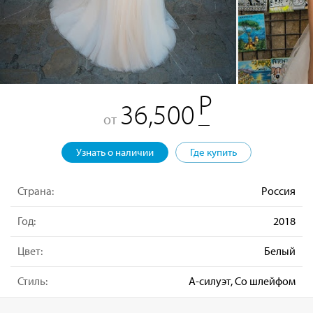
36,500
от
Узнать о наличии
Где купить
Страна:
Россия
Год:
2018
Цвет:
Белый
Стиль:
А-силуэт, Со шлейфом