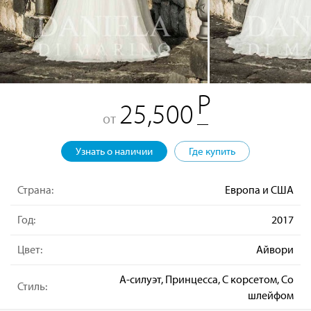
25,500
от
Узнать о наличии
Где купить
Страна:
Европа и США
Год:
2017
Цвет:
Айвори
А-силуэт, Принцесса, С корсетом, Со
Стиль:
шлейфом