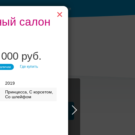
Войти
бный салон
 000 руб.
анкетные залы до
50 гостей
Где купить
наличии
2019
Принцесса, С корсетом,
Со шлейфом
ца
ЗАГСы
Атрибуты
тья бренд