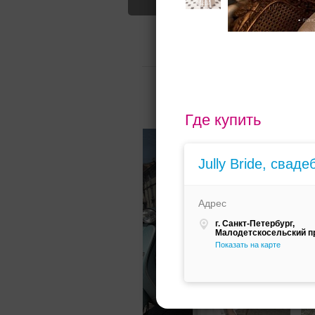
Aurora coutu
Свадебные платья
О салоне
О
Для вас найдено
Назад
Где купить
Jully Bride, свад
Адрес
г. Санкт-Петербург,
Малодетскосельский пр
Показать на карте