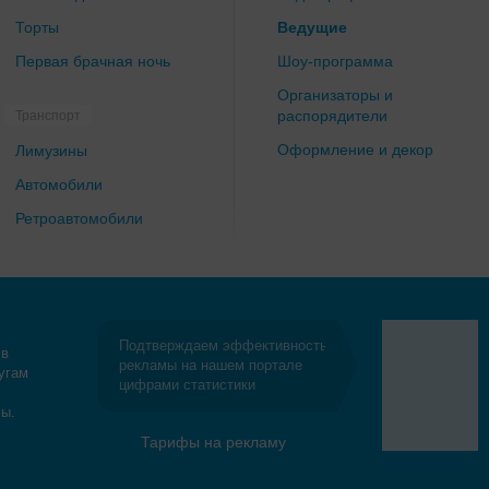
Торты
Ведущие
Первая брачная ночь
Шоу-программа
Организаторы и
распорядители
Транспорт
Оформление и декор
Лимузины
Автомобили
Ретроавтомобили
Подтверждаем эффективность
 в
рекламы на нашем портале
угам
цифрами статистики
сы.
Тарифы на рекламу