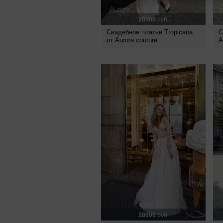
20500
руб.
Свадебное платье Tropicana
С
от Aurora couture
A
28600
руб.