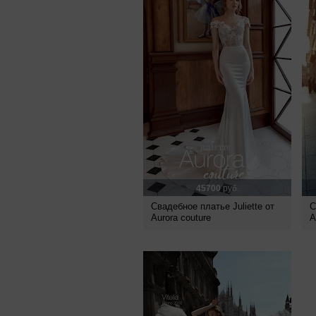
45700
руб.
Свадебное платье Juliette от
С
Aurora couture
A