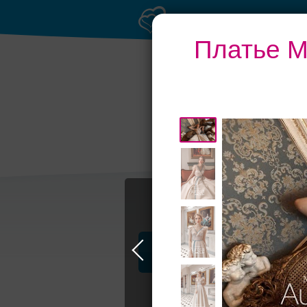
Платье Ma
Торжество в
Петергофе
Профессионалы и услуги
Jully Bride