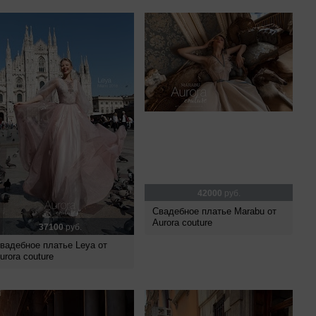
42000
руб.
Свадебное платье Marabu от
Aurora couture
37100
руб.
вадебное платье Leya от
urora couture