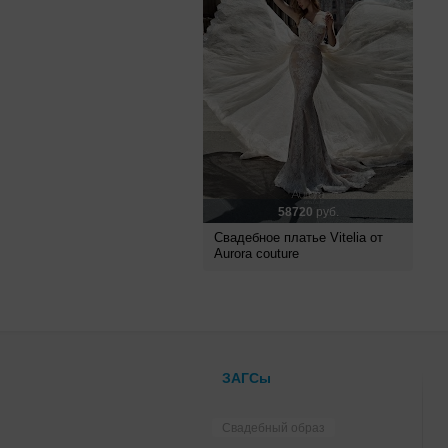
58720
руб.
Свадебное платье Vitelia от
Aurora couture
ЗАГСы
Свадебный образ