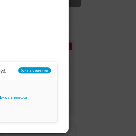
Дизайнеры и бренды
1
Сбросить
Aurora couture
Узнать о наличии
Стиль платья
Цвет платья
Цена платья
Показать телефон
Только избранное
Jully Bride, свадебный салон