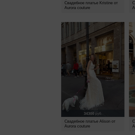
Свадебное платье Kristine от
С
Aurora couture
A
34300
руб.
Свадебное платье Alison от
С
Aurora couture
A