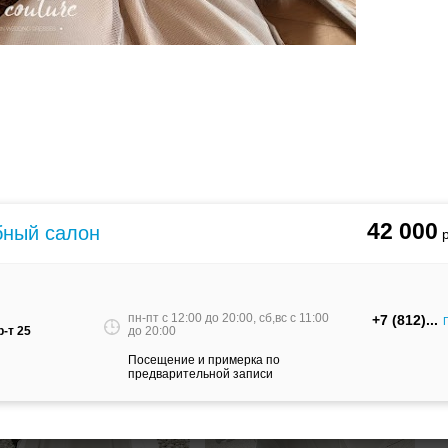
re
тзывы(4)
 16 платьев
42 000
ебный салон
пн-пт c 12:00 до 20:00, сб,вс c 11:00
+7 (812)
-т 25
до 20:00
Посещение и примерка по
предварительной записи