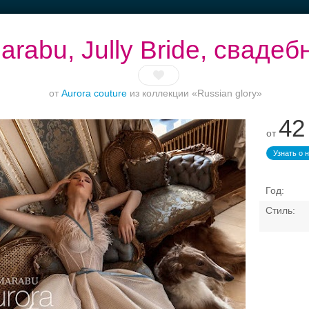
rabu, Jully Bride, сваде
от
Aurora couture
из коллекции «Russian glory»
42
Банкет до 1500 руб.
Рестораны с
Выбери своё платье
Б
от
верандами
Узнать о 
Свадебные платья
Банкет
Транспорт
Коль
, свадебный салон — пла