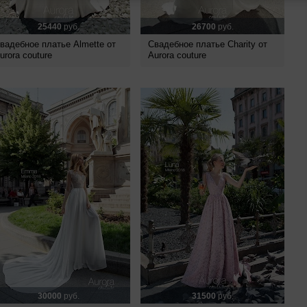
25440
руб.
26700
руб.
вадебное платье Almette от
Свадебное платье Charity от
urora couture
Aurora couture
30000
руб.
31500
руб.