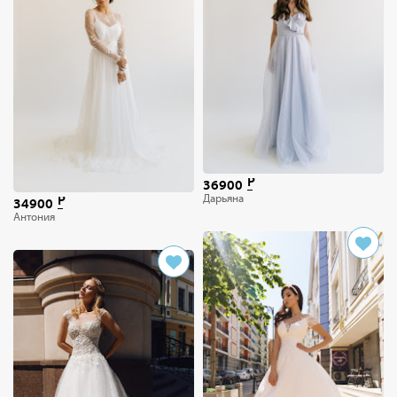
36900
Дарьяна
34900
Антония