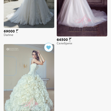
69000
Darline
64500
Селебрити