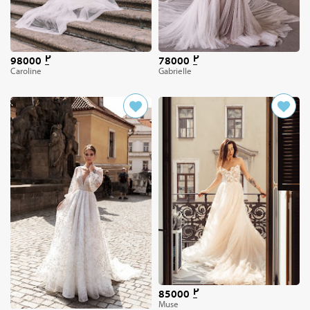
98000
78000
Caroline
Gabrielle
85000
Muse