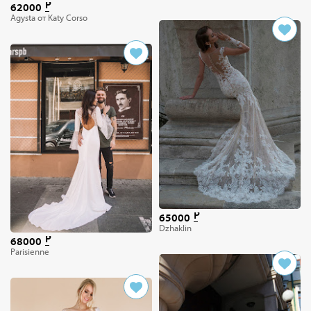
62000
Agysta от Katy Corso
65000
Dzhaklin
68000
Parisienne