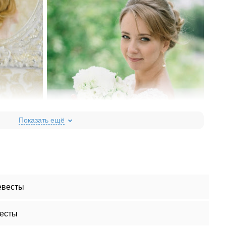
евесты
есты