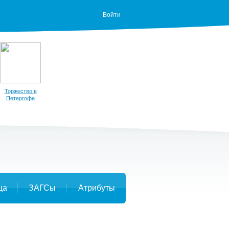
Войти
Торжество в
Петергофе
ца
ЗАГСы
Атрибуты