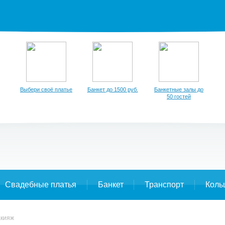
Выбери своё платье
Банкет до 1500 руб.
Банкетные залы до
50 гостей
Свадебные платья
Банкет
Транспорт
Коль
акияж