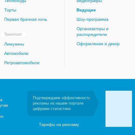
Теплоходы
Видеографы
Торты
Ведущие
Первая брачная ночь
Шоу-программа
Организаторы и
распорядители
Транспорт
Оформление и декор
Лимузины
Автомобили
Ретроавтомобили
Подтверждаем эффективность
 в
рекламы на нашем портале
угам
цифрами статистики
сы.
Тарифы на рекламу