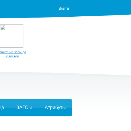
Войти
анкетные залы до
50 гостей
ца
ЗАГСы
Атрибуты