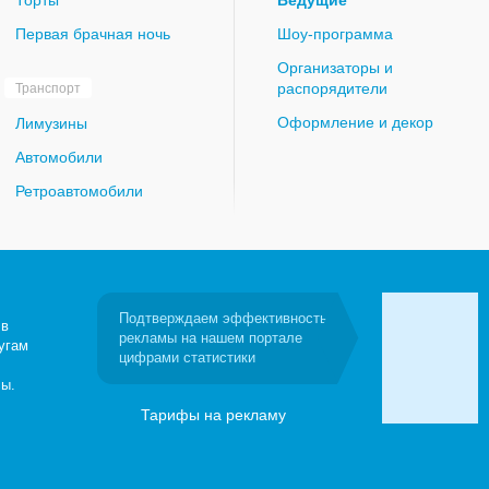
Торты
Ведущие
Первая брачная ночь
Шоу-программа
Организаторы и
распорядители
Транспорт
Оформление и декор
Лимузины
Автомобили
Ретроавтомобили
Подтверждаем эффективность
 в
рекламы на нашем портале
угам
цифрами статистики
сы.
Тарифы на рекламу