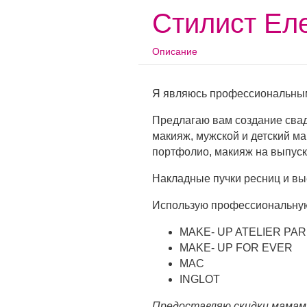
Стилист Ел
Описание
Я являюсь профессиональным
Предлагаю вам создание свад
макияж, мужской и детский ма
портфолио, макияж на выпуск
Накладные пучки ресниц и вые
Использую профессиональную 
MAKE- UP ATELIER PAR
MAKE- UP FOR EVER
MAC
INGLOT
Предоставляю скидки мамам