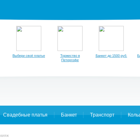
Выбери своё платье
Торжество в
Банкет до 1500 руб.
Б
Петергофе
Свадебные платья
Банкет
Транспорт
Коль
акияж