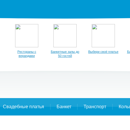
Рестораны с
Банкетные залы до
Выбери своё платье
Б
верандами
50 гостей
Свадебные платья
Банкет
Транспорт
Коль