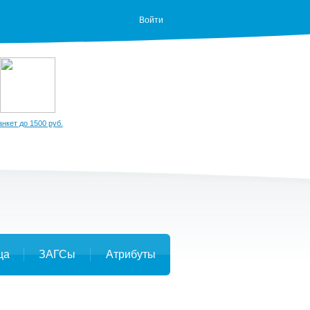
Войти
анкет до 1500 руб.
ца
ЗАГСы
Атрибуты