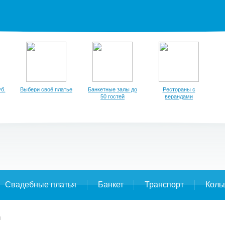
б.
Выбери своё платье
Банкетные залы до
Рестораны с
50 гостей
верандами
Свадебные платья
Банкет
Транспорт
Коль
ы