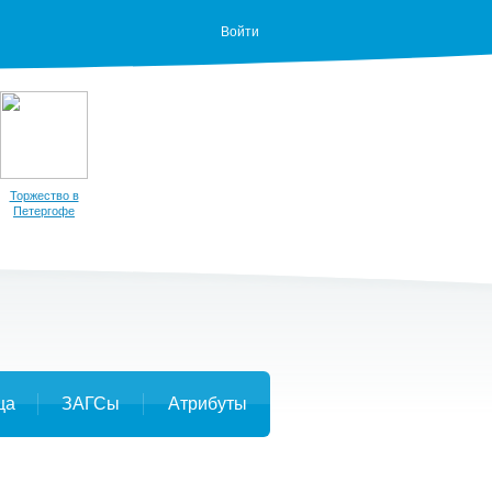
Войти
Торжество в
Петергофе
ца
ЗАГСы
Атрибуты