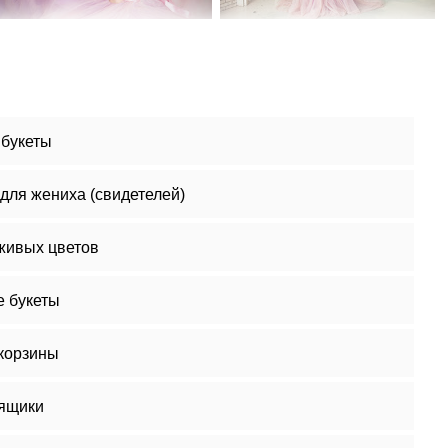
букеты
для жениха (свидетелей)
 живых цветов
 букеты
корзины
ящики