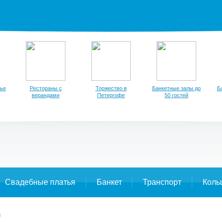
тье
Рестораны с
Торжество в
Банкетные залы до
Б
верандами
Петергофе
50 гостей
Свадебные платья
Банкет
Транспорт
Коль
ы