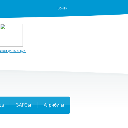
Войти
анкет до 1500 руб.
ца
ЗАГСы
Атрибуты