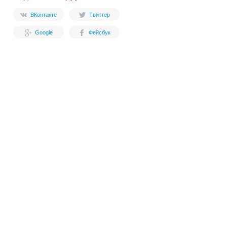
ВКонтакте
Твиттер
Google
Фейсбук