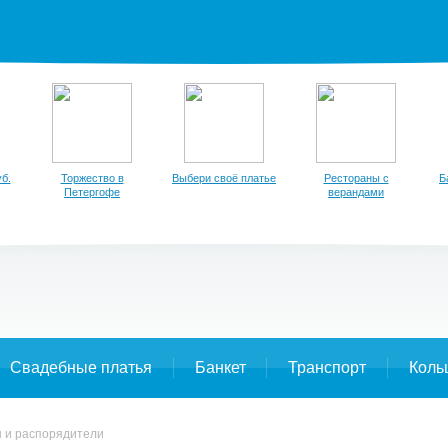
б.
Торжество в
Выбери своё платье
Рестораны с
Б
Петергофе
верандами
Свадебные платья
Банкет
Транспорт
Коль
 и распорядители