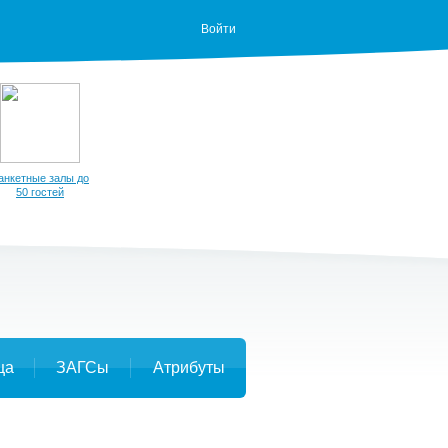
Войти
анкетные залы до
50 гостей
ца
ЗАГСы
Атрибуты