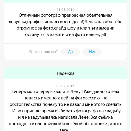
21.05.2016
Отличный фотограф,прекрасная обаятельная
девушка,профессионал своего дела!)Лена,спасибо тебе
огромное за фото,слайд-шоу и клип-эти эмоции
останутся в памяти и на фото навсегда!!
Отзыв полезен?
Да
Нет
Надежда
08.07.2016
Теперь моя очередь хвалить Лену ! Уже давно хотела
попасть именно к ней на фотосессию , но
обстоятельства почему то не давали мне этого сделать
. И вот пришло время выбирать фотографа на свадьбу
и я не задумываясь написала Лене. Вся съёмка
проходила в очень милой и весёлой обстановке , и хоть
муж...