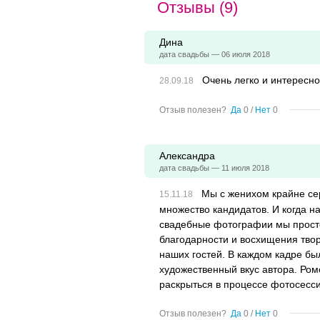
Отзывы (9)
Дина
дата свадьбы — 06 июля 2018
Очень легко и интересно
Отзыв полезен?
Да
0
/
Нет
0
Александра
дата свадьбы — 11 июля 2018
Мы с женихом крайне се
множество кандидатов. И когда 
свадебные фотографии мы просто 
благодарности и восхищения твор
наших гостей. В каждом кадре бы
художественный вкус автора. Ром
раскрыться в процессе фотосесс
Отзыв полезен?
Да
0
/
Нет
0