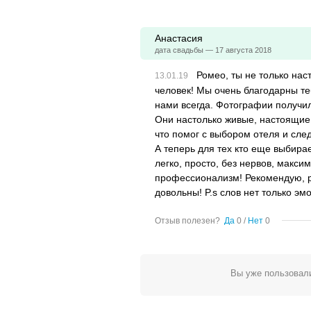
Анастасия
дата свадьбы — 17 августа 2018
Ромео, ты не только на
человек! Мы очень благодарны те
нами всегда. Фотографии получил
Они настолько живые, настоящие 
что помог с выбором отеля и сле
А теперь для тех кто еще выбирае
легко, просто, без нервов, макс
профессионализм! Рекомендую, р
довольны! P.s слов нет только эм
Отзыв полезен?
Да
0
/
Нет
0
Вы уже пользовали