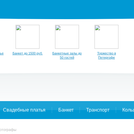
тье
Банкет до 1500 руб.
Банкетные залы до
Торжество в
50 гостей
Петергофе
Свадебные платья
Банкет
Транспорт
Коль
отографы