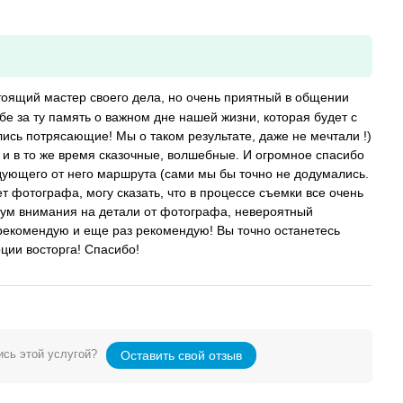
стоящий мастер своего дела, но очень приятный в общении
бе за ту память о важном дне нашей жизни, которая будет с
ись потрясающие! Мы о таком результате, даже не мечтали !)
и в то же время сказочные, волшебные. И огромное спасибо
дующего от него маршрута (сами мы бы точно не додумались.
т фотографа, могу сказать, что в процессе съемки все очень
имум внимания на детали от фотографа, невероятный
екомендую и еще раз рекомендую! Вы точно останетесь
оции восторга! Спасибо!
сь этой услугой?
Оставить свой отзыв