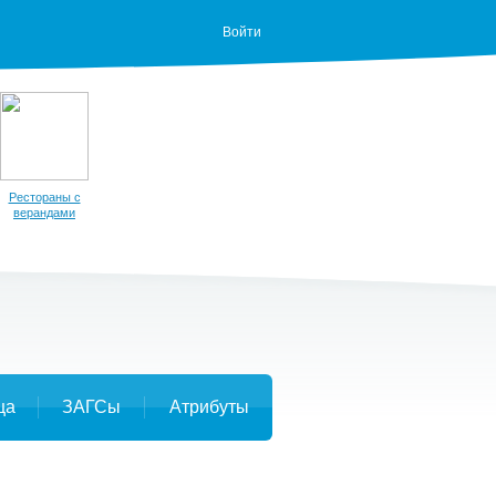
Войти
Рестораны с
верандами
ца
ЗАГСы
Атрибуты