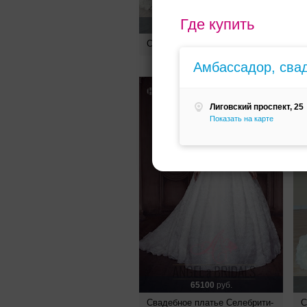
Где купить
55300
руб.
Свадебное платье Каприче
С
Амбассадор, сва
Лиговский проспект, 25
Показать на карте
65100
руб.
Свадебное платье Селебрити-
С