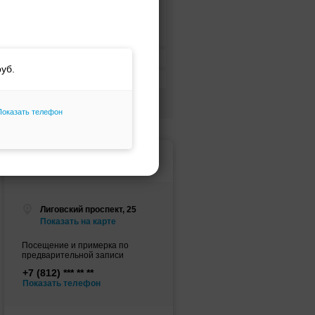
А-силуэт
Ампир (греческий)
Цвет платья
Цена платья
Только избранное
Показать телефон
Амбассадор, свадебный
салон
Лиговский проспект, 25
Показать на карте
Посещение и примерка по
предварительной записи
+7 (812)
Показать телефон