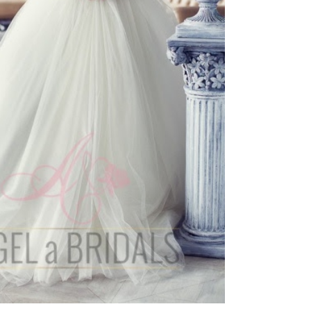
тзывы(0)
 5 платьев