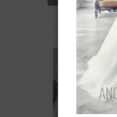
бальное
Свадебные платья
О салоне
О
Для вас найдено
Назад