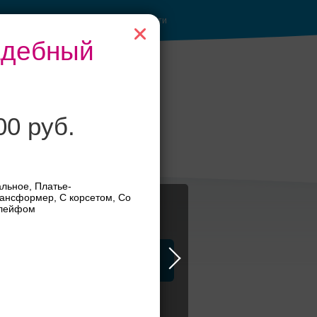
Войти
адебный
00 руб.
Торжество в
Петергофе
льное, Платье-
ансформер, С корсетом, Со
лейфом
ца
ЗАГСы
Атрибуты
атья стиль