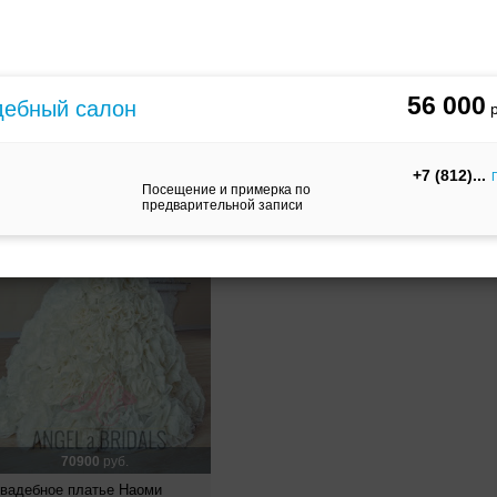
56000
руб.
64500
руб.
вадебное платье Верона
Свадебное платье Селебрити
56 000
дебный салон
+7 (812)
Посещение и примерка по
предварительной записи
70900
руб.
вадебное платье Наоми