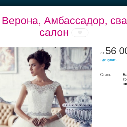
 Верона, Амбассадор, св
салон
56 0
б.
Банкетные залы до
Рестораны с
Выбери своё платье
от
50 гостей
верандами
Где купить
Ба
тр
ш
Свадебные платья
Банкет
Транспорт
Коль
, свадебный салон — пл