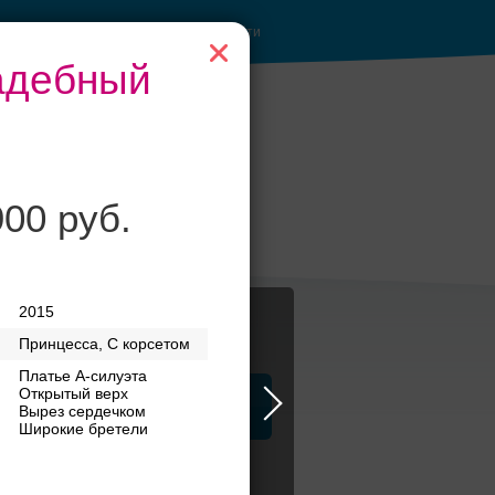
Войти
вадебный
Рестораны с
900 руб.
верандами
2015
Принцесса, С корсетом
Платье А-силуэта
Открытый верх
ца
ЗАГСы
Атрибуты
Вырез сердечком
Широкие бретели
я стиль