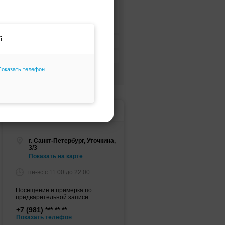
Русалка
Для беременных
Цвет платья
Цена платья
Показать телефон
Только избранное
Счастье, свадебный салон
г. Санкт-Петербург, Уточкина,
3/3
Показать на карте
пн-вс c 11:00 до 22:00
Посещение и примерка по
предварительной записи
+7 (981)
Показать телефон