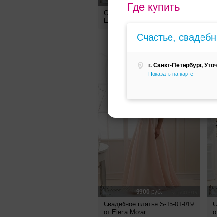
7700
руб.
Где купить
Свадебное платье S-16-204 от
Elena Morar
С
о
Счастье, свадеб
г. Санкт-Петербург, Уточ
Показать на карте
9900
руб.
Свадебное платье S-15-01-019
С
от Elena Morar
о