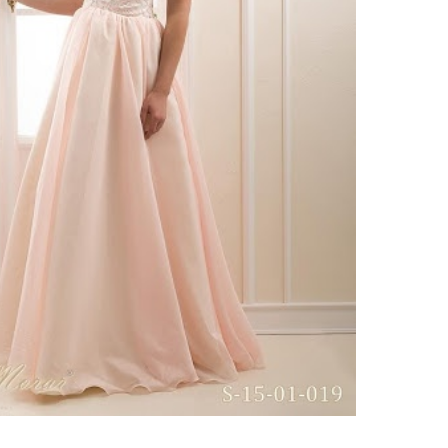
тзывы(0)
 8 платьев