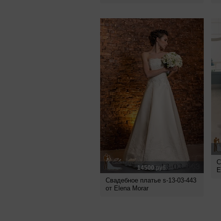
С
14500
руб.
E
Свадебное платье s-13-03-443
от Elena Morar