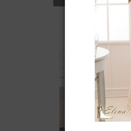
принцесса
Свадебные платья
О салоне
О
Для вас найдено
Назад