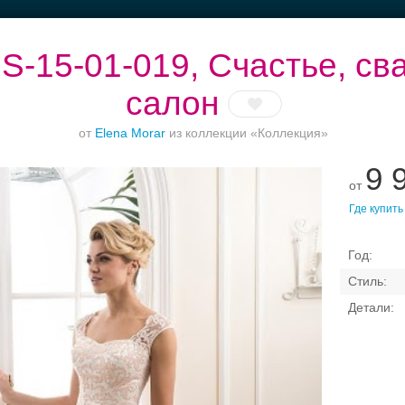
S-15-01-019, Счастье, с
салон
от
Elena Morar
из коллекции «Коллекция»
б.
Банкетные залы до
Торжество в
Выбери своё платье
9 
50 гостей
Петергофе
от
Где купить
Свадебные платья
Банкет
Транспорт
Коль
вадебный салон — плать