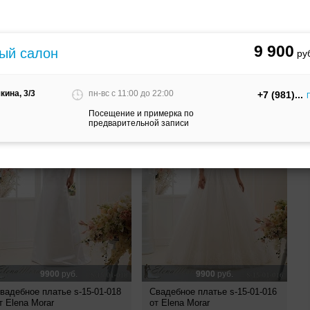
9900
руб.
9500
руб.
Свадебное платье S-16-123 от
Elena Morar
вадебное платье s-15-01-135
т Elena Morar
9 900
ный салон
кина, 3/3
пн-вс c 11:00 до 22:00
+7 (981)
Посещение и примерка по
предварительной записи
9900
руб.
9900
руб.
вадебное платье s-15-01-018
Свадебное платье s-15-01-016
т Elena Morar
от Elena Morar