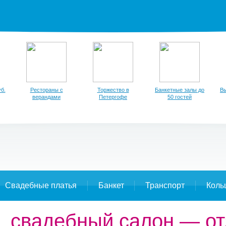
б.
Рестораны с
Торжество в
Банкетные залы до
Вы
верандами
Петергофе
50 гостей
Свадебные платья
Банкет
Транспорт
Коль
l, свадебный салон — о