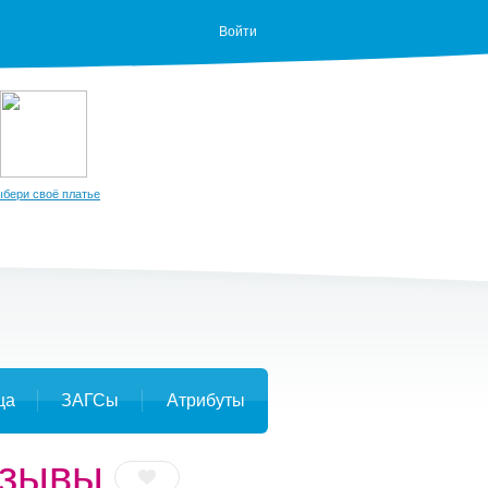
Войти
бери своё платье
ца
ЗАГСы
Атрибуты
тзывы