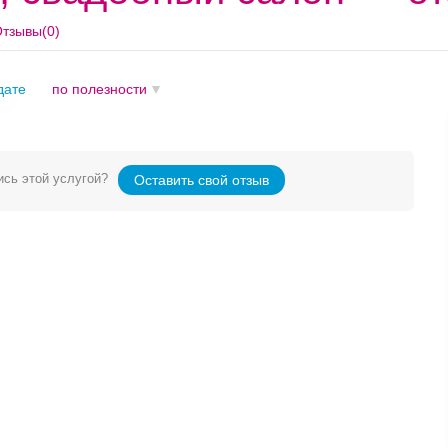
тзывы(0)
дате
по полезности
сь этой услугой?
Оставить свой отзыв