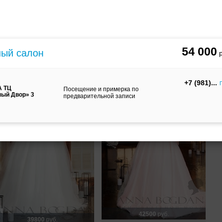
36800
руб.
35000
руб.
Свадебное платье Моника от
вадебное платье Damiana от
ANNA BOGDAN
aniela Di Marino
54 000
ный салон
+7 (981)
А ТЦ
Посещение и примерка по
ный Двор» 3
предварительной записи
42500
руб.
39800
руб.