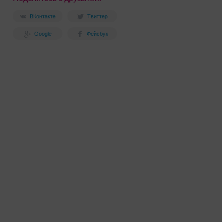
ВКонтакте
Твиттер
Google
Фейсбук