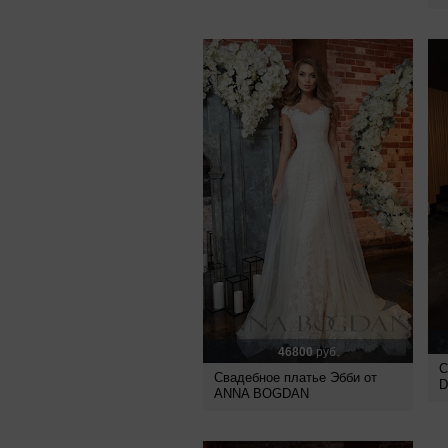
46800
руб.
С
Свадебное платье Эбби от
D
ANNA BOGDAN