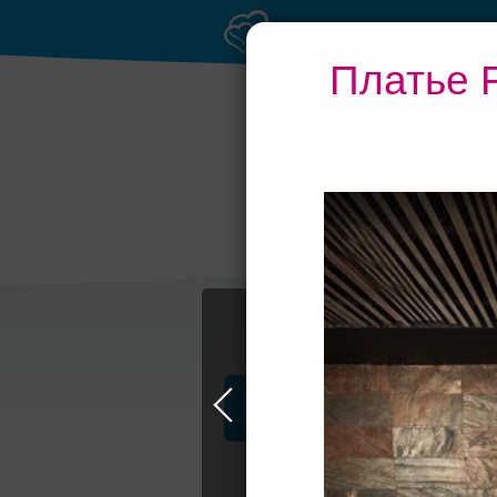
Платье F
Выбери своё пла
Профессионалы и услуги
Кружева, св