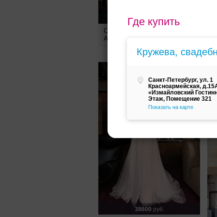
33400
руб.
Где купить
Свадебное платье Сьюзен от
С
ANNA BOGDAN
D
Кружева, свадеб
Санкт-Петербург, ул. 1
Красноармейская, д.15
«Измайловский Гостин
Этаж, Помещение 321
Показать на карте
38600
руб.