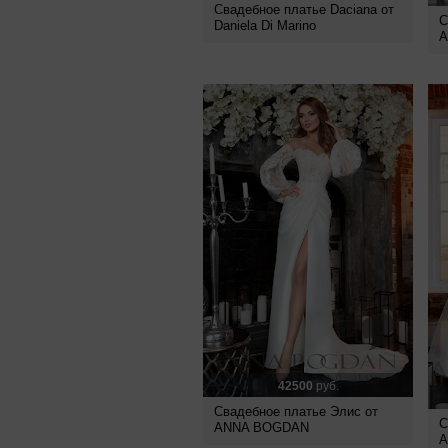
Свадебное платье Daciana от
С
Daniela Di Marino
A
42500
руб.
Свадебное платье Элис от
С
ANNA BOGDAN
A