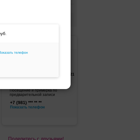
Цена платья
Только избранное
Кружева, свадебный салон
Показать телефон
Санкт-Петербург, ул. 1
Красноармейская, д.15А ТЦ
«Измайловский Гостинный
Двор» 3 Этаж, Помещение 321
Показать на карте
Посещение и примерка по
предварительной записи
+7 (981)
Показать телефон
Поделитесь с друзьями!