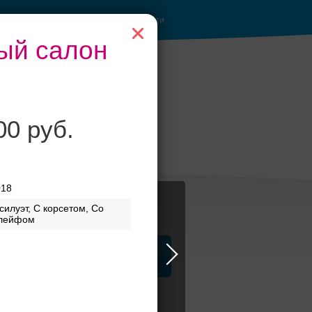
Войти
ный салон
00 руб.
анкетные залы до
50 гостей
018
силуэт, С корсетом, Со
лейфом
ца
ЗАГСы
Атрибуты
я стиль с