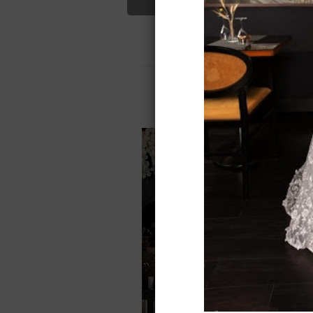
корсетом
Свадебные платья
О салоне
О
Для вас найдено
Назад