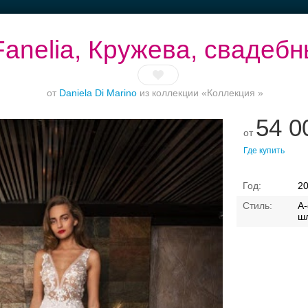
anelia, Кружева, свадеб
от
Daniela Di Marino
из коллекции «Коллекция »
54 0
тье
Рестораны с
Торжество в
Банкет до 1500 руб.
Б
от
верандами
Петергофе
Где купить
2
А-
ш
Свадебные платья
Банкет
Транспорт
Коль
адебный салон — плать