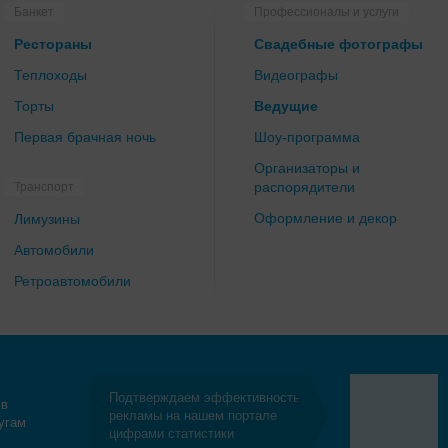
Банкет
Профессионалы и услуги
Рестораны
Свадебные фотографы
Теплоходы
Видеографы
Торты
Ведущие
Первая брачная ночь
Шоу-программа
Организаторы и
распорядители
Транспорт
Оформление и декор
Лимузины
Автомобили
Ретроавтомобили
Подтверждаем эффективность
 в
рекламы на нашем портале
угам
цифрами статистики