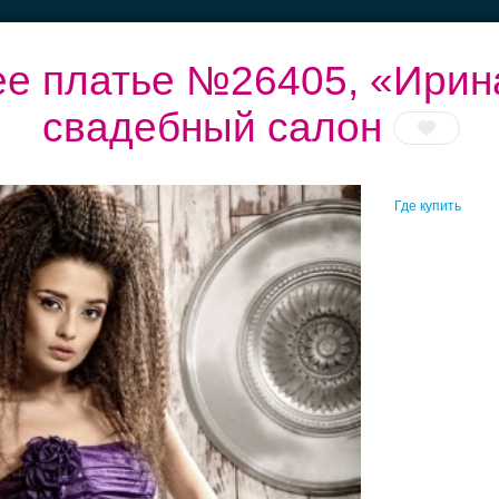
е платье №26405, «Ирин
свадебный салон
Банкет до 1500 руб.
Рестораны с
Выбери своё платье
Б
Где купить
верандами
Свадебные платья
Банкет
Транспорт
Коль
с», свадебный салон