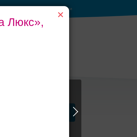
Войти
а Люкс»,
анкетные залы до
50 гостей
ца
ЗАГСы
Атрибуты