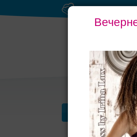
Вечерне
Торжество в
Петергофе
Профессионалы и услуги
«Ирина Люк