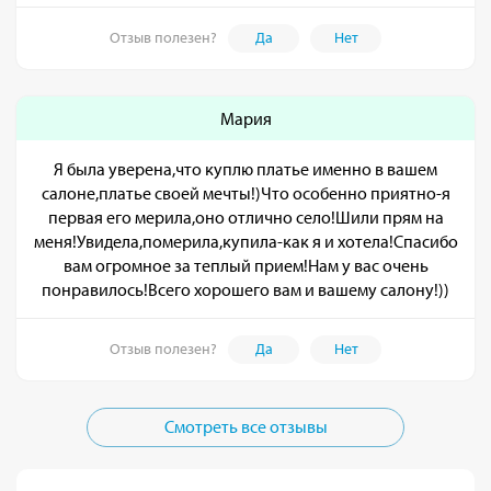
Отзыв полезен?
Да
Нет
Мария
Я была уверена,что куплю платье именно в вашем
салоне,платье своей мечты!)Что особенно приятно-я
первая его мерила,оно отлично село!Шили прям на
меня!Увидела,померила,купила-как я и хотела!Спасибо
вам огромное за теплый прием!Нам у вас очень
понравилось!Всего хорошего вам и вашему салону!))
Отзыв полезен?
Да
Нет
Смотреть все отзывы