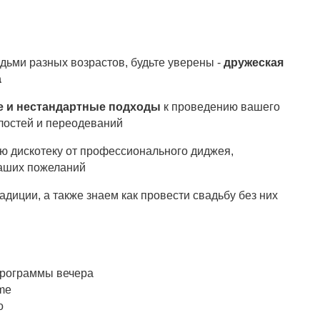
дьми разных возрастов, будьте уверены -
дружеская
а
е и нестандартные подходы
к проведению вашего
лостей и переодеваний
ю дискотеку от профессионального диджея,
ваших пожеланий
диции, а также знаем как провести свадьбу без них
программы вечера
me
о