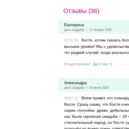
Отзывы (36)
Екатерина
дата свадьбы — 17 января 2020
Костя, хотим сказать б
высшем уровне! Мы с удовольств
тот редкий случай, когда реальн
Отзыв полезен?
Да
0
/
Нет
0
Александра
дата свадьбы — 03 июля 2020
Всем привет, кто планир
Кости. Сразу скажу, что Костя оч
серии «попойки, драки, дебильные
нас была скромная свадьба – 18 
стеснительный народ, но Костя с
подошёл ко всему очень ответств