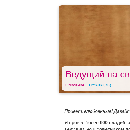
Ведущий на св
Описание
Отзывы(36)
Привет, влюбленные! Давайт
Я провел более
600 свадеб
, 
ведущим, но и
советчиком п