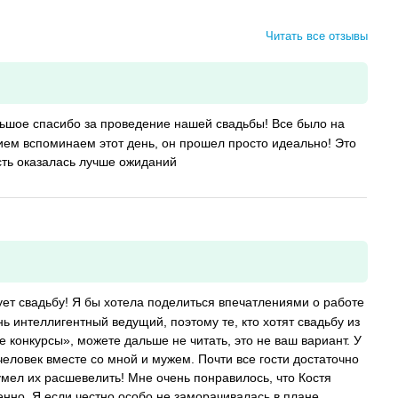
Читать все отзывы
ольшое спасибо за проведение нашей свадьбы! Все было на
ием вспоминаем этот день, он прошел просто идеально! Это
ость оказалась лучше ожиданий
ует свадьбу! Я бы хотела поделиться впечатлениями о работе
ень интеллигентный ведущий, поэтому те, кто хотят свадьбу из
 конкурсы», можете дальше не читать, это не ваш вариант. У
человек вместе со мной и мужем. Почти все гости достаточно
умел их расшевелить! Мне очень понравилось, что Костя
енно. Я если честно особо не заморачивалась в плане