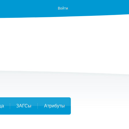
Войти
ца
ЗАГСы
Атрибуты