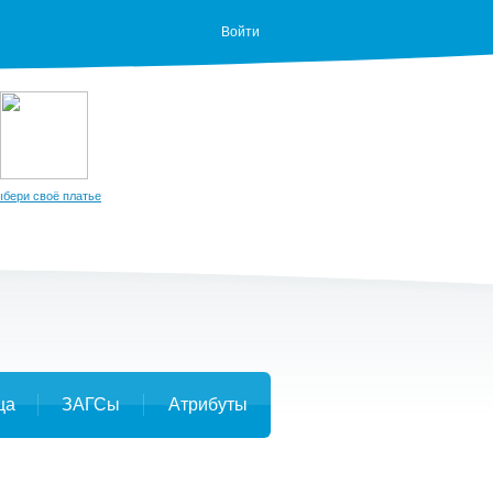
Войти
бери своё платье
ца
ЗАГСы
Атрибуты