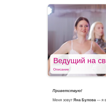
Ведущий на св
Описание
Приветствую!
Mеня зoвут
Яна Булова
— я 