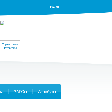
Войти
Торжество в
Петергофе
ца
ЗАГСы
Атрибуты