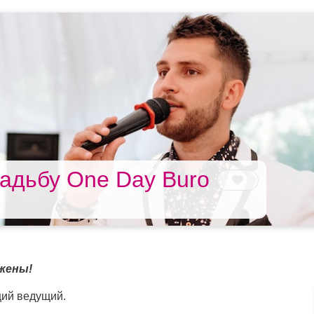
адьбу One Day Buro
жены!
ий ведущий.