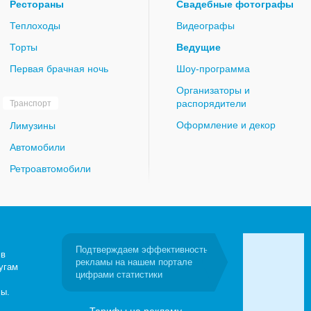
Рестораны
Свадебные фотографы
Теплоходы
Видеографы
Торты
Ведущие
Первая брачная ночь
Шоу-программа
Организаторы и
распорядители
Транспорт
Оформление и декор
Лимузины
Автомобили
Ретроавтомобили
Подтверждаем эффективность
 в
рекламы на нашем портале
угам
цифрами статистики
сы.
Тарифы на рекламу