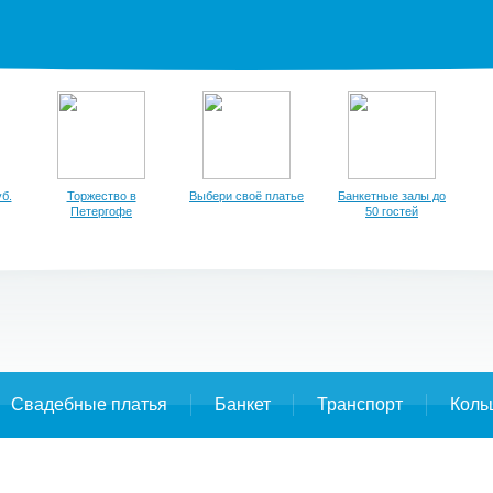
б.
Торжество в
Выбери своё платье
Банкетные залы до
Петергофе
50 гостей
Свадебные платья
Банкет
Транспорт
Коль