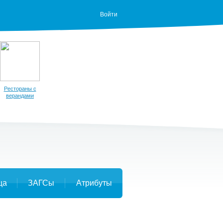
Войти
Рестораны с
верандами
ца
ЗАГСы
Атрибуты