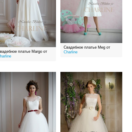
Свадебное платье Meg от
вадебное платье Margo от
Charline
harline