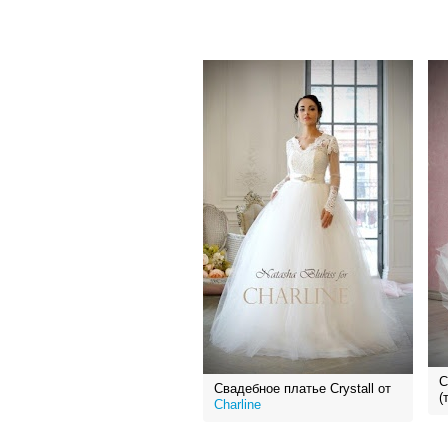
С
Свадебное платье Crystall от
(
Charline