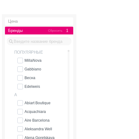
Цена
Бренды
1
Сбросить
ПОПУЛЯРНЫЕ
MillaNova
Gabbiano
Весна
Edelweis
A
Abiart Boutique
Acquachiara
Aire Barcelona
Aleksandra Well
Alena Goretskaya