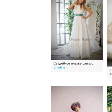
Свадебное платье Laura от
Charline
С
a