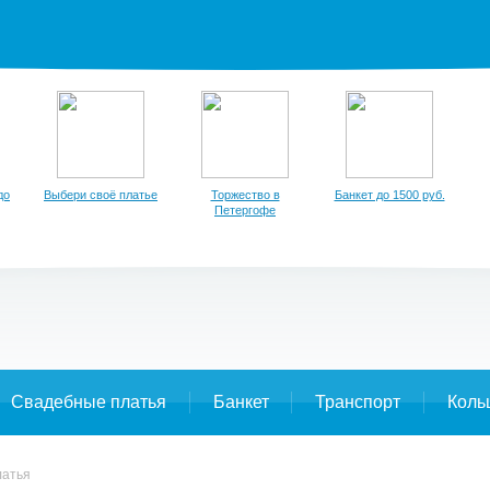
до
Выбери своё платье
Торжество в
Банкет до 1500 руб.
Петергофе
Свадебные платья
Банкет
Транспорт
Коль
латья