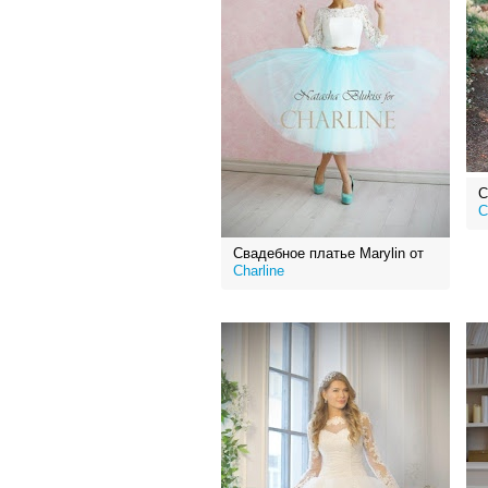
С
C
Свадебное платье Marylin от
Charline