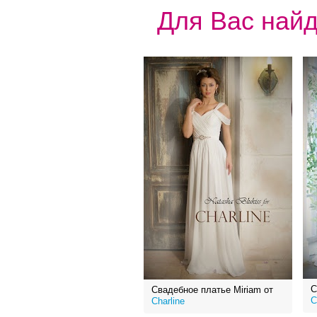
Для Вас найд
С
Свадебное платье Miriam от
C
Charline