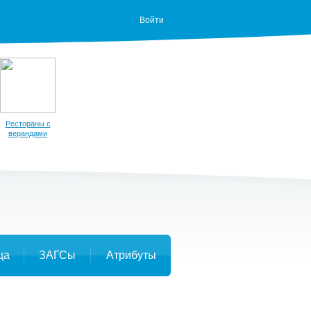
Войти
Рестораны с
верандами
ца
ЗАГСы
Атрибуты