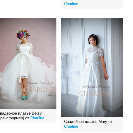
Charline
вадебное платье Betsy
трансформер) от
Charline
Свадебное платье Mary от
Charline