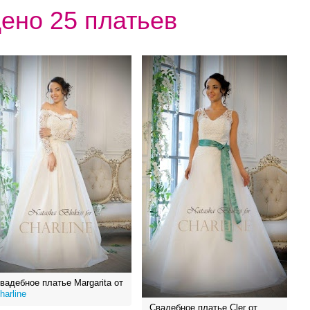
ено 25 платьев
вадебное платье Margarita от
harline
Свадебное платье Cler от