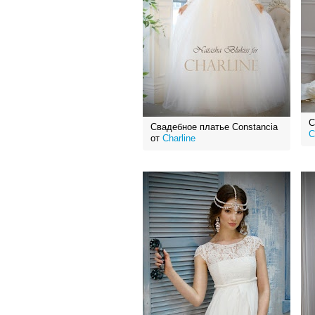
С
Свадебное платье Constancia
C
от
Charline