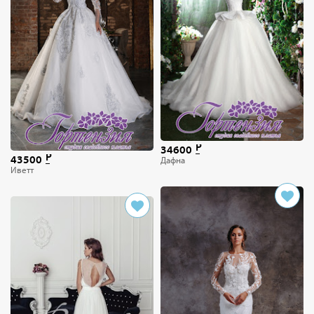
34600
43500
Дафна
Иветт