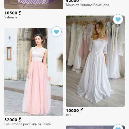
42000
Монэ от Наталья Романова
18500
Valensia
10000
#11
32000
Гранатовая россыпь от Tavifa