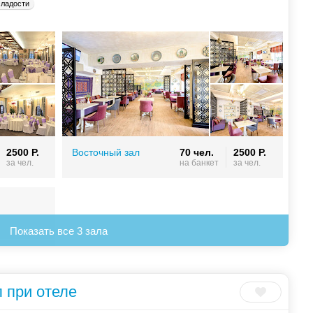
сладости
2500 Р.
Восточный зал
70 чел.
2500 Р.
за чел.
на банкет
за чел.
Показать все 3 зала
л при отеле
2500 Р.