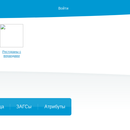
Войти
Рестораны с
верандами
ца
ЗАГСы
Атрибуты