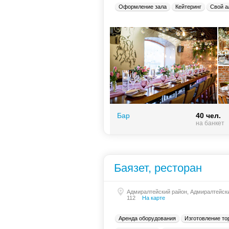
Оформление зала
Кейтеринг
Свой а
Бар
40 чел.
на банкет
Баязет, ресторан
Адмиралтейский район, Адмиралтейски
112
На карте
Аренда оборудования
Изготовление то