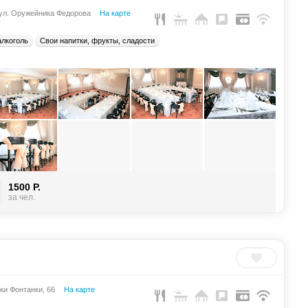
 ул. Оружейника Федорова
На карте
алкоголь
Свои напитки, фрукты, сладости
1500 Р.
за чел.
ки Фонтанки, 66
На карте