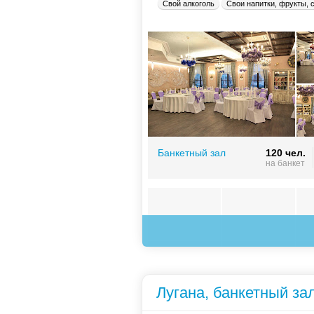
Свой алкоголь
Свои напитки, фрукты, 
Банкетный зал
120 чел.
на банкет
Лугана, банкетный за
Зал на 100 человек
100 чел.