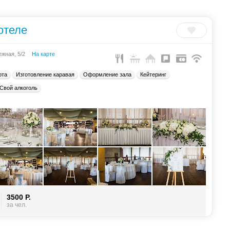
отеле
ежная, 5/2
На карте
рта
Изготовление каравая
Оформление зала
Кейтеринг
Свой алкоголь
3500 Р.
за чел.