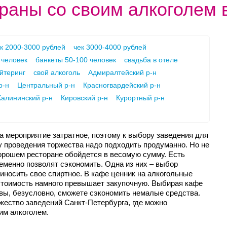
раны со своим алкоголем 
к 2000-3000 рублей
чек 3000-4000 рублей
 человек
банкеты 50-100 человек
свадьба в отеле
йтеринг
свой алкоголь
Адмиралтейский р-н
р-н
Центральный р-н
Красногвардейский р-н
Калининский р-н
Кировский р-н
Курортный р-н
а мероприятие затратное, поэтому к выбору заведения для
у проведения торжества надо подходить продуманно. Но не
хорошем ресторане обойдется в весомую сумму. Есть
еменно позволят сэкономить. Одна из них – выбор
иносить свое спиртное. В кафе ценник на алкогольные
 стоимость намного превышает закупочную. Выбирая кафе
 вы, безусловно, сможете сэкономить немалые средства.
жество заведений Санкт-Петербурга, где можно
им алкоголем.