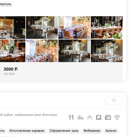
лкоголь
3000 Р.
за чел.
й район, набережная реки Фонтанки,
рта
Изготовление каравая
Оформление зала
Фейерверк
Кальян