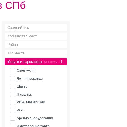
в СПб
Средний чек
Количество мест
Район
Тип места
Услуги и параметры
1
Сбросить
Своя кухня
Летняя веранда
Шатер
Парковка
VISA, Master Card
Wi-Fi
Аренда оборудования
Изготовление торта