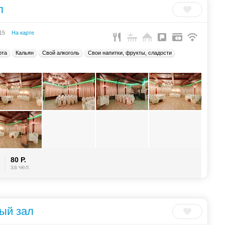
л
 15
На карте
рта
Кальян
Свой алкоголь
Свои напитки, фрукты, сладости
80 Р.
за чел.
ый зал