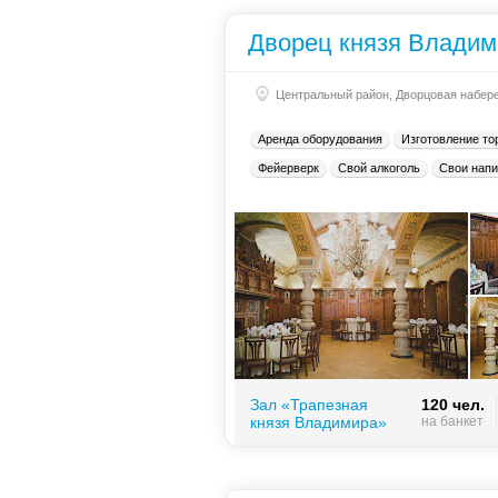
Дворец князя Владим
Центральный район, Дворцовая набер
Аренда оборудования
Изготовление то
Фейерверк
Свой алкоголь
Свои напи
Зал «Трапезная
120 чел.
князя Владимира»
на банкет