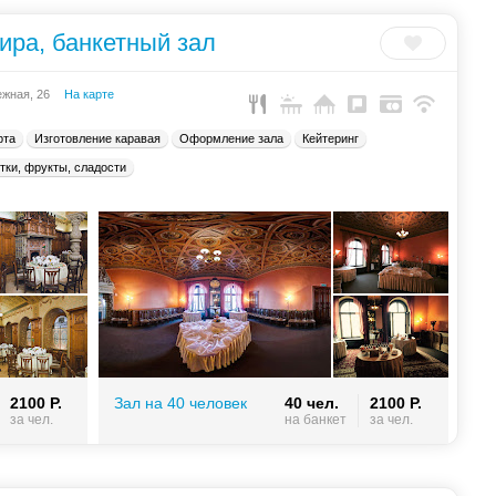
ира, банкетный зал
ежная, 26
На карте
рта
Изготовление каравая
Оформление зала
Кейтеринг
тки, фрукты, сладости
2100 Р.
Зал на 40 человек
40 чел.
2100 Р.
за чел.
на банкет
за чел.