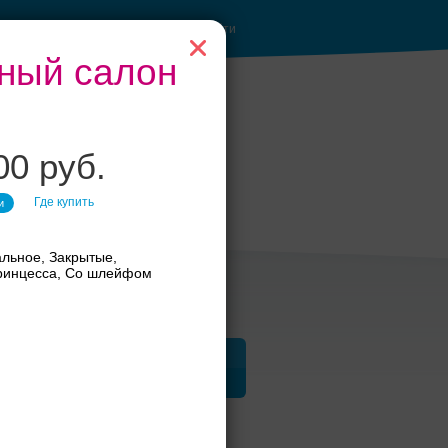
Войти
бный салон
00 руб.
анкет до 1500 руб.
Где купить
и
льное, Закрытые,
ринцесса, Со шлейфом
ца
ЗАГСы
Атрибуты
ья стиль