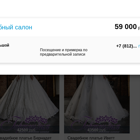
24900
руб.
34600
руб.
вадебное платье Флави
Свадебное платье Дафна
59 000
бный салон
льшой
+7 (812)
Посещение и примерка по
предварительной записи
42500
руб.
43500
руб.
вадебное платье Бернадет
Свадебное платье Иветт