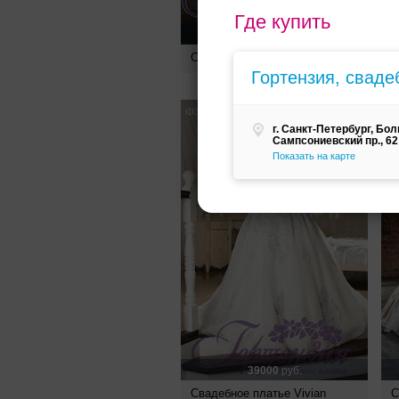
Где купить
18405
руб.
Свадебное платье Ellison
С
Гортензия, сваде
г. Санкт-Петербург, Бо
Сампсониевский пр., 62
Показать на карте
39000
руб.
Свадебное платье Vivian
С