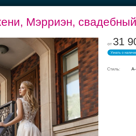
ени, Мэрриэн, свадебный
31 9
от
Узнать о наличи
тье
Банкетные залы до
Рестораны с
Банкет до 1500 руб.
50 гостей
верандами
А-
Свадебные платья
Банкет
Транспорт
Коль
адебный салон — платья