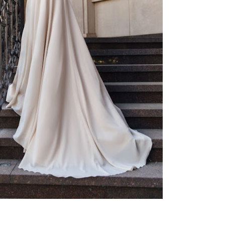
О салоне
Отзывы(0)
 8 платьев