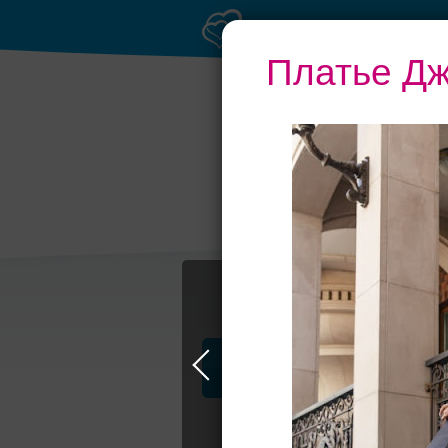
Платье Дж
Выбери своё пла
Профессионалы и услуги
Мэрриэн, св