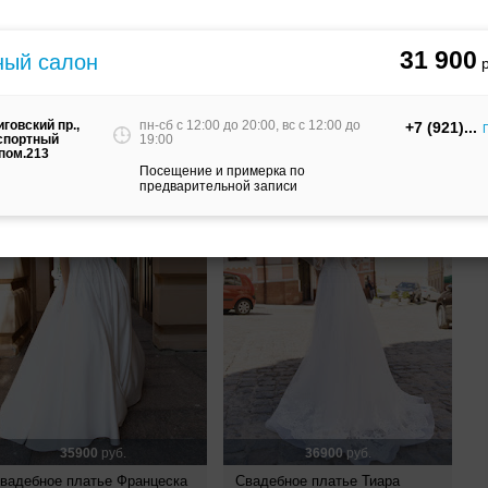
31900
руб.
31900
руб.
31 900
ный салон
вадебное платье Шарм
Свадебное платье Джени
иговский пр.,
пн-сб c 12:00 до 20:00, вс c 12:00 до
+7 (921)
спортный
19:00
 пом.213
Посещение и примерка по
предварительной записи
35900
руб.
36900
руб.
вадебное платье Францеска
Свадебное платье Тиара