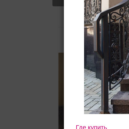
силуэт
Свадебные платья
Аксессуары
Для вас найдено
Назад
Где купить