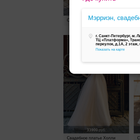
31500
руб.
Мэрриэн, свадеб
Свадебное платье Тамилла
С
г. Санкт-Петербург, м. Л
ТЦ «Платформа», Тран
переулок, д.1А, 2 этаж,
Показать на карте
33900
руб.
Свадебное платье Холли
С