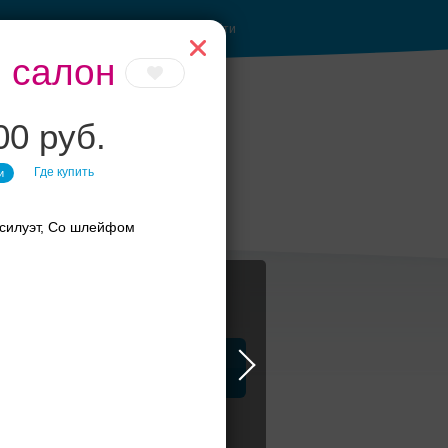
Войти
 салон
00 руб.
Где купить
и
Торжество в
Петергофе
силуэт, Со шлейфом
ца
ЗАГСы
Атрибуты
 стиль а-