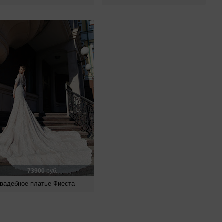
73900
руб.
вадебное платье Фиеста