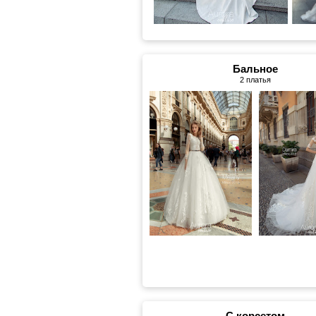
Бальное
2 платья
С корсетом