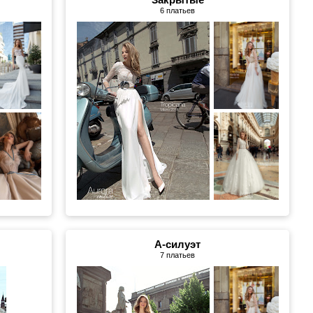
6 платьев
А-силуэт
7 платьев