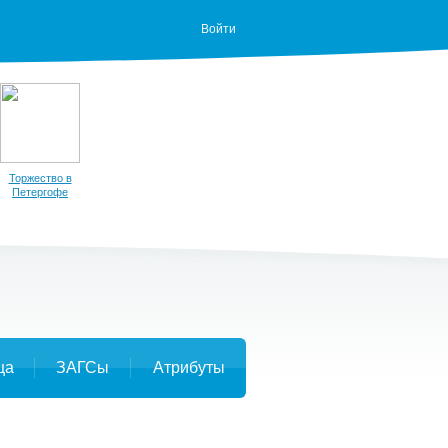
Войти
Торжество в
Петергофе
ца
ЗАГСы
Атрибуты