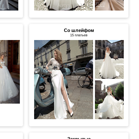
Со шлейфом
15 платьев
Закрытые