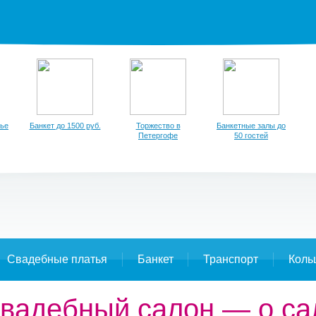
тье
Банкет до 1500 руб.
Торжество в
Банкетные залы до
Петергофе
50 гостей
Свадебные платья
Банкет
Транспорт
Коль
, свадебный салон — о с