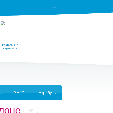
Войти
Рестораны с
верандами
ца
ЗАГСы
Атрибуты
алоне