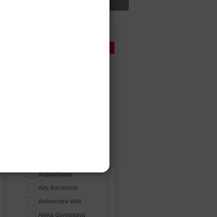
Цена
Бренды
1
Сбросить
ПОПУЛЯРНЫЕ
Весна
Edelweis
Gabbiano
MillaNova
A
Abiart Boutique
Acquachiara
Aire Barcelona
Aleksandra Well
Alena Goretskaya