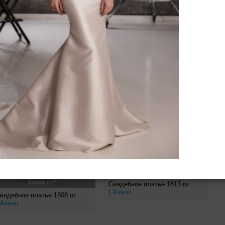
ено 58 платьев
60000
руб.
55000
руб.
Свадебное платье 1813 от
L’Avenir
вадебное платье 1808 от
’Avenir