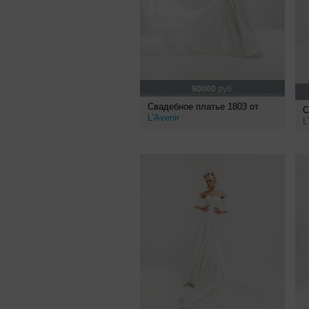
90000
руб.
Свадебное платье 1803 от
С
L’Avenir
L