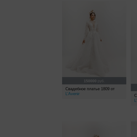
150000
руб.
Свадебное платье 1809 от
L’Avenir
С
L