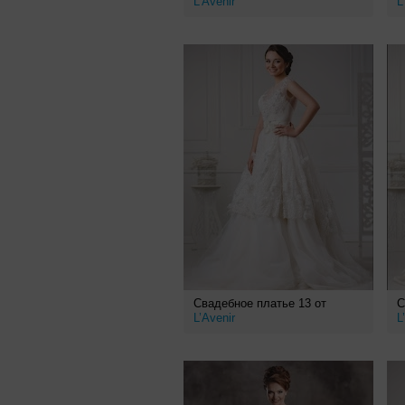
L’Avenir
L
Свадебное платье 13 от
С
L’Avenir
L