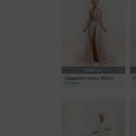
75000
руб.
Свадебное платье 1814 от
С
L’Avenir
L