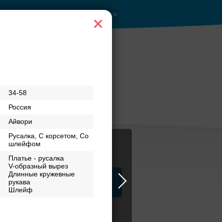
Войти
бери своё платье
34-58
Россия
Айвори
Русалка, С корсетом, Со
шлейфом
Платье - русалка
V-образный вырез
Длинные кружевные
ца
рукава
ЗАГСы
Атрибуты
Шлейф