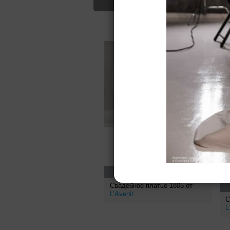
Для Вас найд
115000
руб.
Свадебное платье 1805 от
L’Avenir
С
L