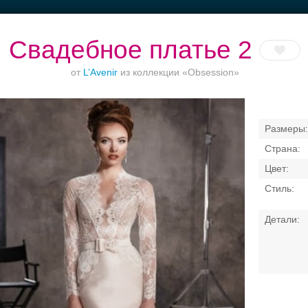
Свадебное платье 2
от
L’Avenir
из коллекции «Obsession»
Банкетные залы до
Банкет до 1500 руб.
Рестораны с
Вы
50 гостей
верандами
Свадебные платья
Банкет
Транспорт
Коль
латья