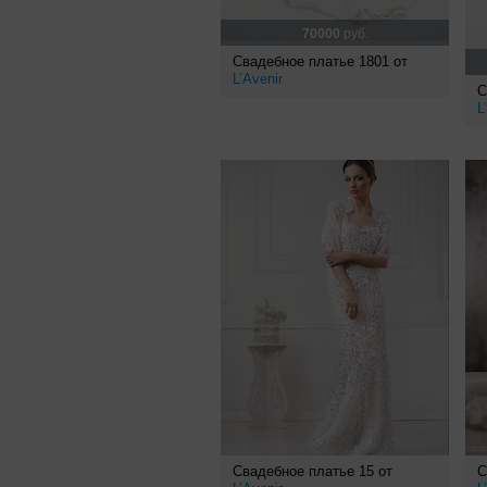
70000
руб.
Свадебное платье 1801 от
L’Avenir
С
L
Свадебное платье 15 от
С