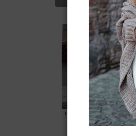
Для Вас найд
78000
руб.
Свадебное платье Gabrielle
С