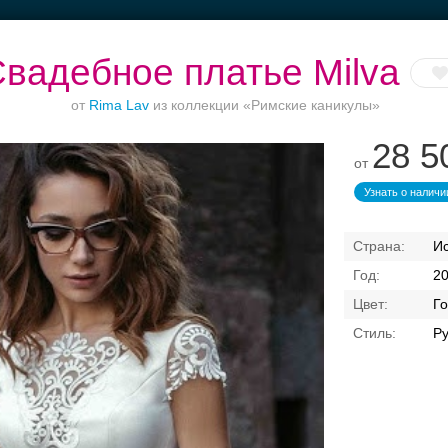
вадебное платье Milva
от
Rima Lav
из коллекции «Римские каникулы»
28 5
от
тье
Банкет до 1500 руб.
Рестораны с
Банкетные залы до
верандами
50 гостей
Узнать о наличи
И
2
Г
Ру
Свадебные платья
Банкет
Транспорт
Коль
латья