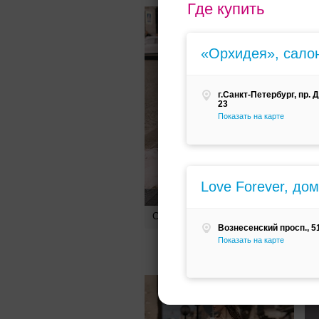
Где купить
«Орхидея», сало
г.Санкт-Петербург, пр.
23
Показать на карте
Love Forever, до
115000
руб.
Свадебное платье Wild Peony
Вознесенский просп., 5
Показать на карте
С