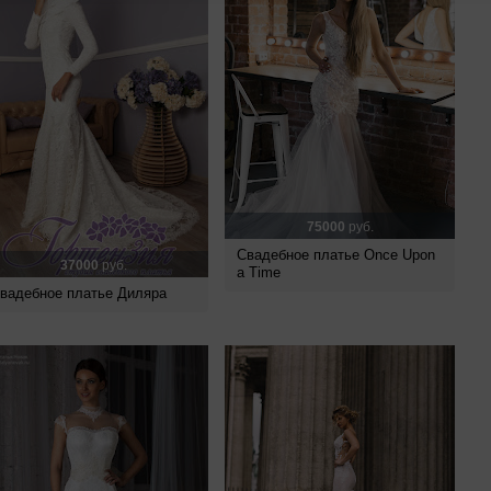
75000
руб.
Свадебное платье Once Upon
37000
руб.
a Time
вадебное платье Диляра