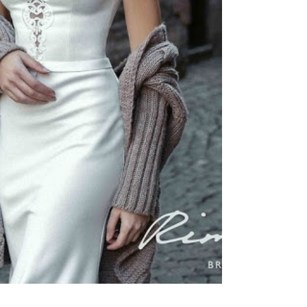
ено 13578 платьев
65000
руб.
Свадебное платье Dzhaklin
52900
руб.
вадебное платье Chante