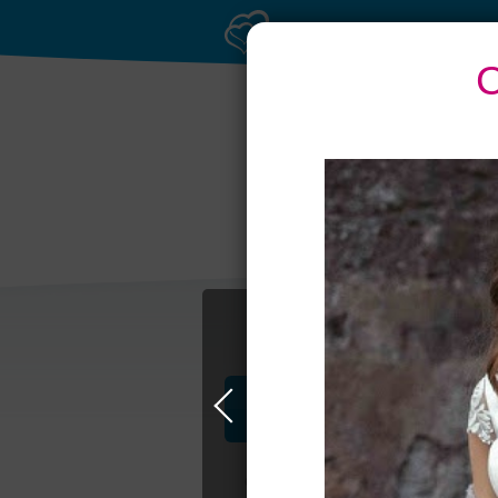
С
Выбери своё пла
Профессионалы и услуги
Свадьба в Петербурге
Свадебные п