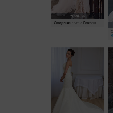
72000
руб.
Свадебное платье Feathers
С
R