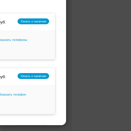
Ретро
Атласные
Узнать о наличии
Закрытые
Простые
Миди
оказать телефоны
Легкие / летние
Для беременных
Необычные
Для полных
Узнать о наличии
Пляжные
Брючный костюм
Показать телефон
Рустик
Платье-трансформер
А-силуэт
Только избранное