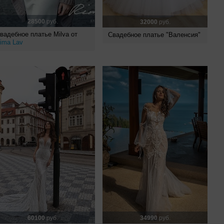
28500
руб.
32000
руб.
вадебное платье Milva от
Свадебное платье "Валенсия"
ima Lav
60100
руб.
34990
руб.