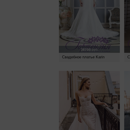
38700
руб.
Свадебное платье Karin
С