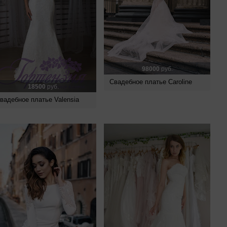
98000
руб.
Свадебное платье Caroline
18500
руб.
вадебное платье Valensia