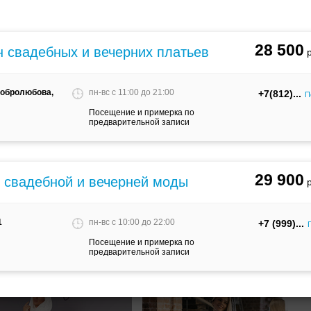
28 500
н свадебных и вечерних платьев
 Добролюбова,
пн-вс c 11:00 до 21:00
+7(812)
П
Посещение и примерка по
предварительной записи
29 900
м свадебной и вечерней моды
114000
руб.
Свадебное платье Rose
63200
руб.
1
пн-вс c 10:00 до 22:00
+7 (999)
вадебное платье Альба
Посещение и примерка по
предварительной записи