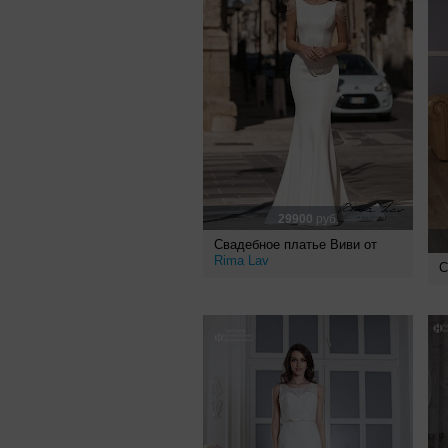
29900
руб.
Свадебное платье Виви от
Rima Lav
С