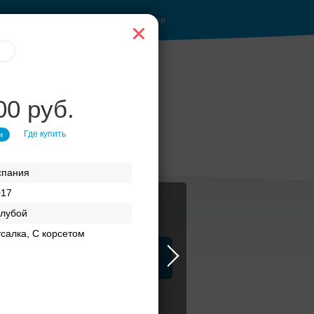
Войти
00 руб.
Торжество в
Где купить
и
Петергофе
спания
017
олубой
салка, С корсетом
ца
ЗАГСы
Атрибуты