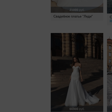
21000
руб.
Свадебное платье "Леди"
С
R
66900
руб.