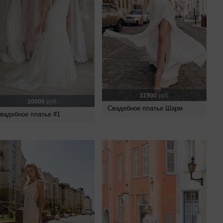
31900
руб.
10000
руб.
Свадебное платье Шарм
вадебное платье #1