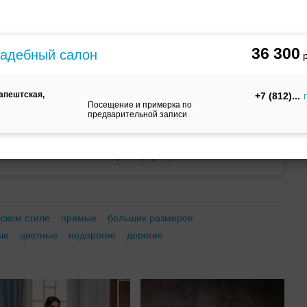
м
С корсетом
Ретро
Закрытые
36 300
вадебный салон
дапештская,
+7 (812)
Посещение и примерка по
предварительной записи
Брючный
Платье-
А-силуэт
костюм
трансформер
еском стиле
прямые
больших размеров
ые
цветные
недорогие
дорогие