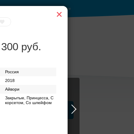
Войти
 300 руб.
бери своё платье
Россия
2018
Айвори
Закрытые, Принцесса, С
корсетом, Со шлейфом
ца
ЗАГСы
Атрибуты