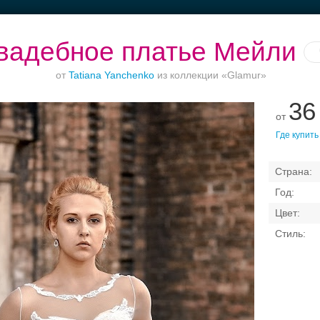
вадебное платье Мейли
от
Tatiana Yanchenko
из коллекции «Glamur»
36
от
до
Банкет до 1500 руб.
Рестораны с
Торжество в
Вы
Где купить
верандами
Петергофе
Свадебные платья
Банкет
Транспорт
Коль
латья