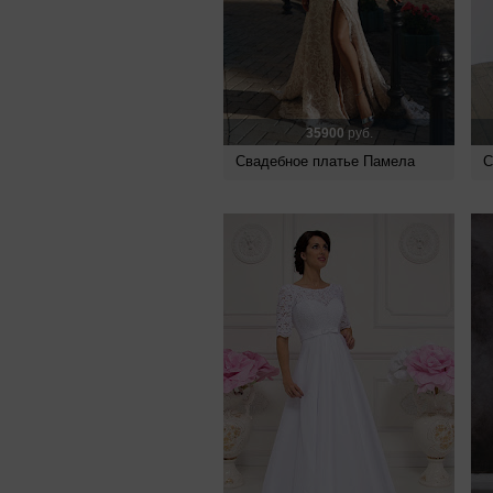
35900
руб.
Свадебное платье Памела
С