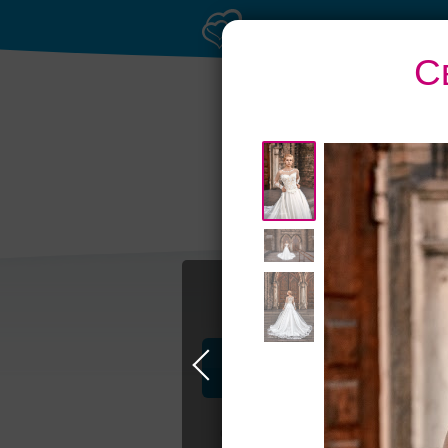
С
Банкетные залы 
50 гостей
Профессионалы и услуги
Свадьба в Петербурге
Свадебные п