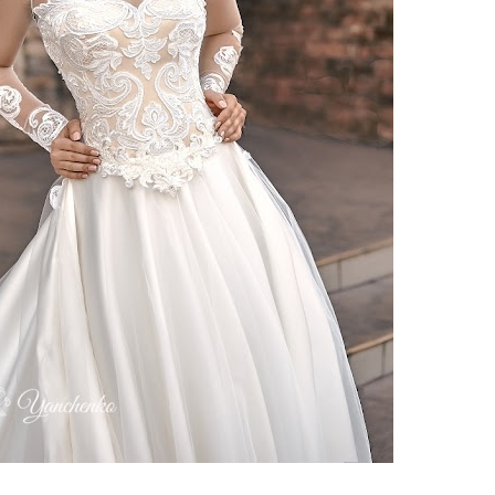
ебного платья
По стилю
Русалка
Принцесса
Бальное