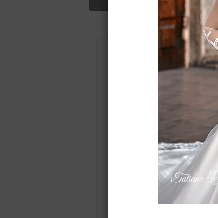
Подбор свад
Ампир
Прямое
(греческий)