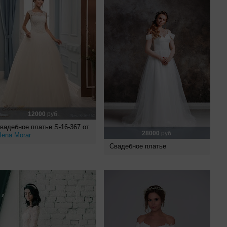
12000
руб.
вадебное платье S-16-367 от
28000
руб.
lena Morar
Свадебное платье