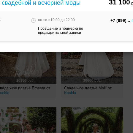
31 100
м свадебной и вечерней моды
1
пн-вс c 10:00 до 22:00
+7 (999)
Посещение и примерка по
предварительной записи
26950
руб.
30600
руб.
вадебное платье Ernesta от
Свадебное платье Molli от
ookla
Kookla