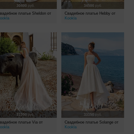
30400
руб.
34500
руб.
вадебное платье Sheldon от
Свадебное платье Hebby от
ookla
Kookla
31550
руб.
33150
руб.
вадебное платье Via от
Свадебное платье Solange от
ookla
Kookla