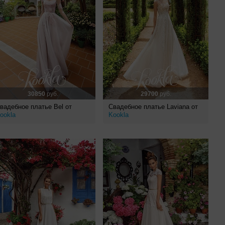
30850
руб.
29700
руб.
вадебное платье Bel от
Свадебное платье Laviana от
ookla
Kookla