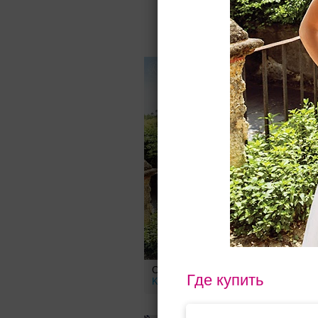
Для Вас найд
31100
руб.
Свадебное платье Mirain от
С
Где купить
Kookla
K