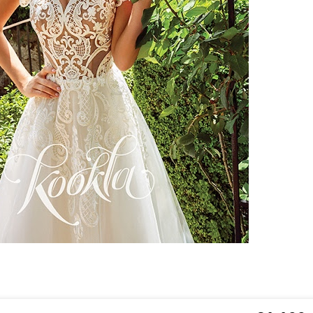
ено 415 платьев
30600
руб.
31100
руб.
вадебное платье Fibi от
Свадебное платье Elga от
ookla
Kookla