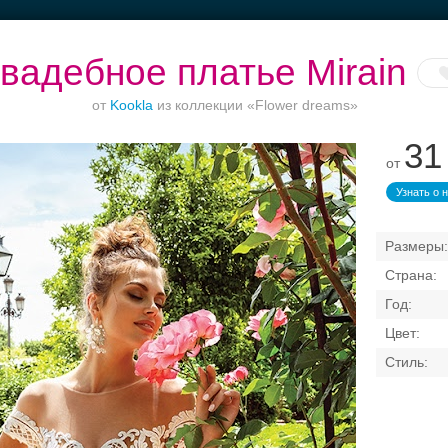
вадебное платье Mirain
от
Kookla
из коллекции «Flower dreams»
31
от
Банкет до 1500 руб.
Выбери своё платье
Банкетные залы до
50 гостей
Узнать о 
Свадебные платья
Банкет
Транспорт
Коль
латья