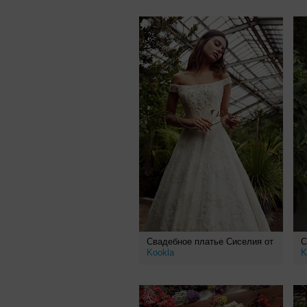
Свадебное платье Сиселия от
С
Kookla
K