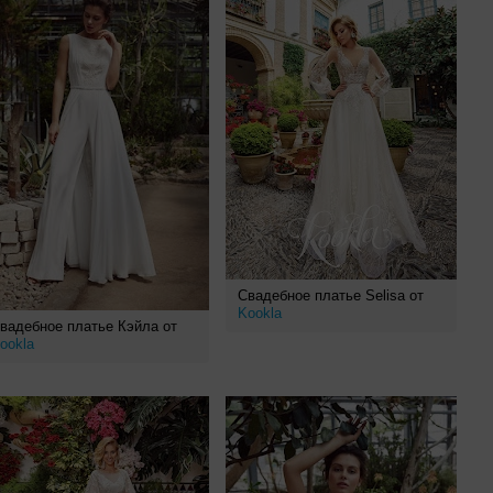
Свадебное платье Selisa от
Kookla
вадебное платье Кэйла от
ookla