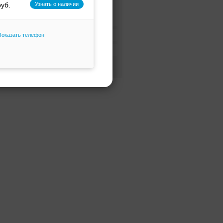
Узнать о наличии
Alessandra Rinaudo
Alessandro couture
Цвет
Показать телефон
Alessandro'sL
Фасон и силуэт
Alessia bridal
Только избранное
Alfred Angelo
Alice Fashion
Alicia Cruz
Alla Saga
Allegresse
Allen Rich
Alleria belle
Allure Bridals
Alma Novia
Alteza
Alvina Valenta
Alyce Paris