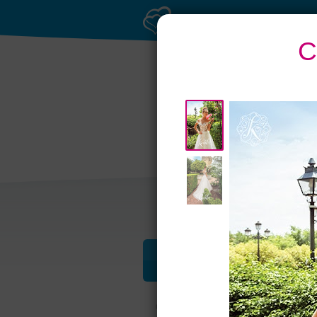
С
Рестораны с
верандами
Профессионалы и услуги
Свадьба в Петербурге
Свадебные п