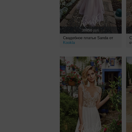
30850
руб.
Свадебное платье Sanda от
С
Kookla
о