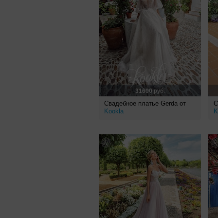
31600
руб.
Свадебное платье Gerda от
С
Kookla
K