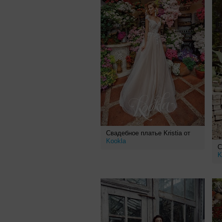
Свадебное платье Kristia от
Kookla
С
K