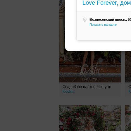
Love Forever, до
Вознесенский просп., 5
Показать на карте
32700
руб.
Свадебное платье Fleisy от
С
Kookla
K