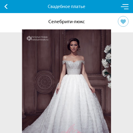
Свадебное платье
Селебрити-люкс