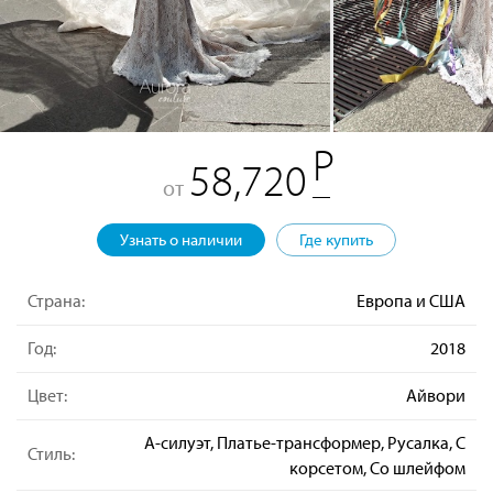
58,720
от
Узнать о наличии
Где купить
Страна:
Европа и США
Год:
2018
Цвет:
Айвори
А-силуэт, Платье-трансформер, Русалка, С
Стиль:
корсетом, Со шлейфом