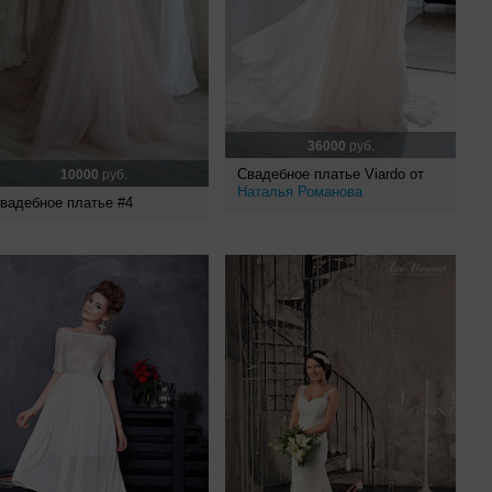
36000
руб.
Свадебное платье Viardo от
10000
руб.
Наталья Романова
вадебное платье #4