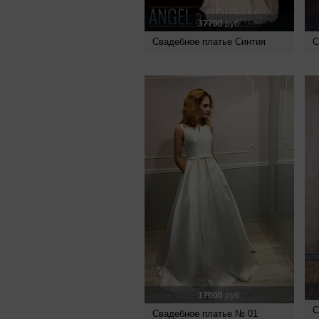
37700
руб.
Свадебное платье Синтия
С
17000
руб.
С
Свадебное платье № 01