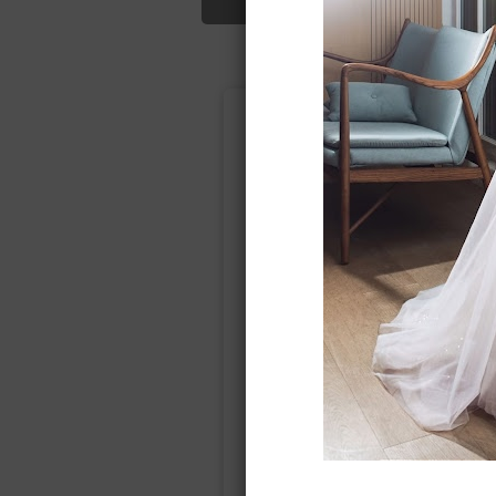
Подбор свад
Ампир
Прямое
(греческий)