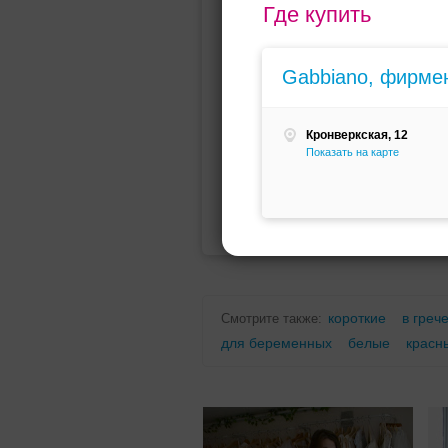
Где купить
Мини (короткое)
Со шлейфо
Gabbiano, фирме
Кронверкская, 12
Показать на карте
Для беременных
Для полных
короткие
в греч
Смотрите также:
для беременных
белые
красн