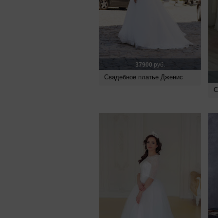
37900
руб.
Свадебное платье Дженис
С