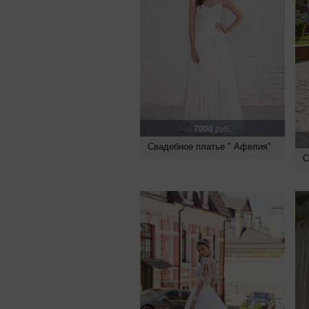
7000
руб.
Свадебное платье " Афелия"
С