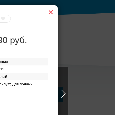
Войти
90 руб.
анкетные залы до
50 гостей
оссия
019
елый
силуэт, Для полных
ца
ЗАГСы
Атрибуты