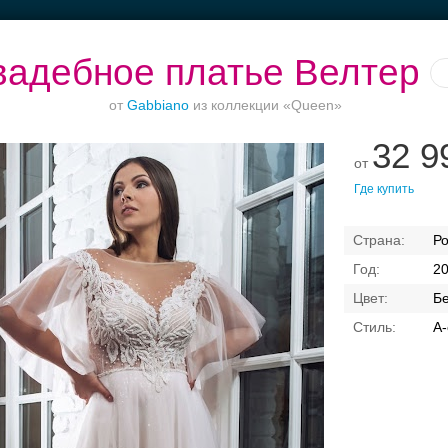
вадебное платье Велтер
от
Gabbiano
из коллекции «Queen»
32 9
от
тье
Торжество в
Рестораны с
Банкет до 1500 руб.
Б
Где купить
Петергофе
верандами
Р
2
Б
А-
Свадебные платья
Банкет
Транспорт
Коль
латья