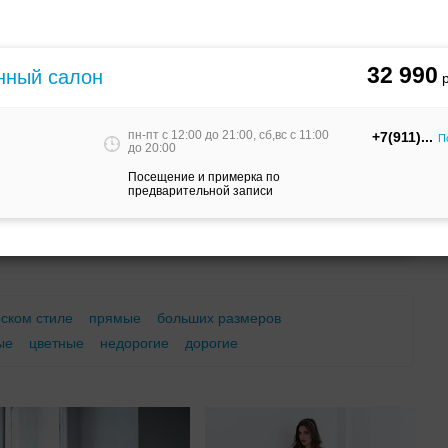
м
С корсетом
Ретро
Закрытые
32 990
нный салон
пн-пт c 12:00 до 21:00, сб,вс c 11:00
+7(911)
П
до 20:00
Посещение и примерка по
предварительной записи
Брючный
Платье-
А-силуэт
костюм
трансформер
еском стиле
прямые
больших размеров
ые
цветные
недорогие
дорогие