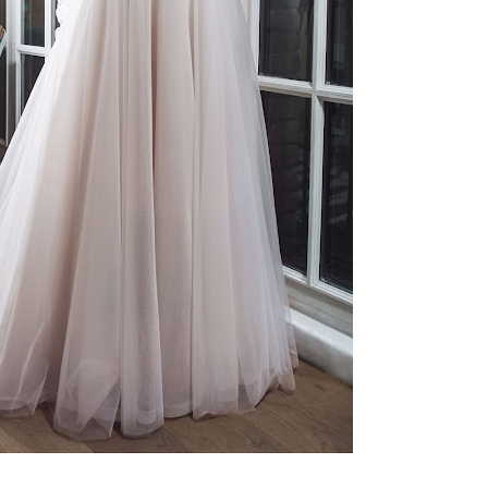
ебного платья
По стилю
Русалка
Принцесса
Бальное