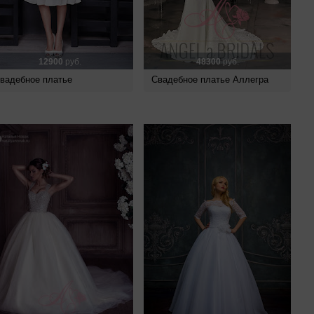
12900
руб.
48300
руб.
вадебное платье
Свадебное платье Аллегра