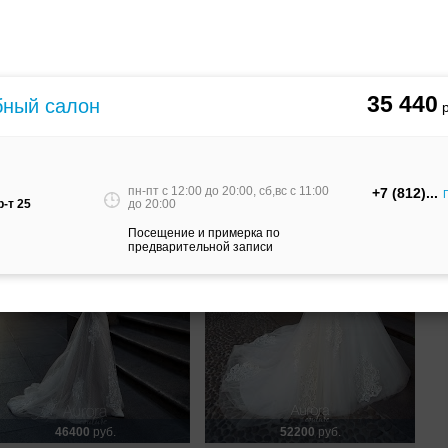
28600
руб.
35440
руб.
вадебное платье Kristine от
Свадебное платье Melany от
urora couture
Aurora couture
35 440
ебный салон
пн-пт c 12:00 до 20:00, сб,вс c 11:00
+7 (812)
-т 25
до 20:00
Посещение и примерка по
предварительной записи
46400
руб.
52200
руб.