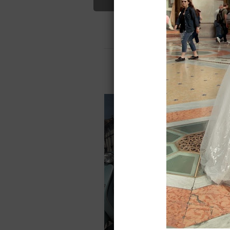
закрытые
Свадебные платья
О салоне
О
Для вас найдено
Назад