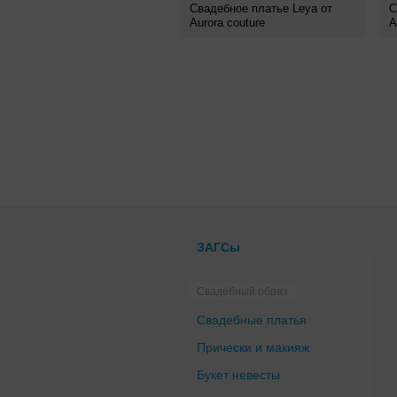
Свадебное платье Leya от
С
Aurora couture
A
ЗАГСы
Свадебный образ
Свадебные платья
Прически и макияж
Букет невесты