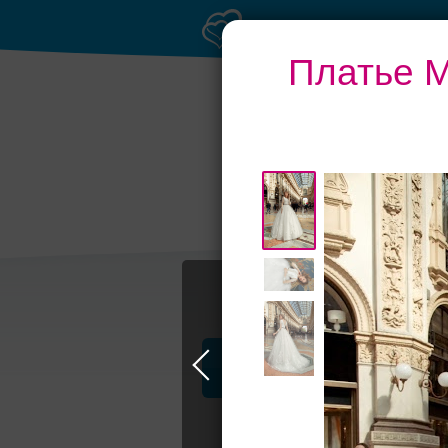
Платье M
Выбери своё пла
Профессионалы и услуги
Jully Bride