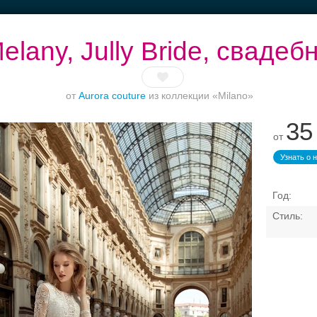
elany, Jully Bride, сваде
от
Aurora couture
из коллекции «Milano»
35
тье
Банкет до 1500 руб.
Рестораны с
Торжество в
Б
от
верандами
Петергофе
Узнать о 
Свадебные платья
Банкет
Транспорт
Коль
, свадебный салон — пла