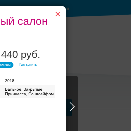
Войти
бный салон
 440 руб.
анкетные залы до
50 гостей
Где купить
наличии
2018
Бальное, Закрытые,
Принцесса, Со шлейфом
ца
ЗАГСы
Атрибуты
тья стиль