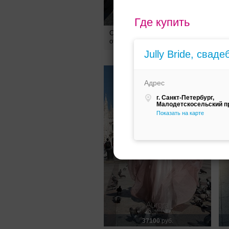
Где купить
20500
руб.
Свадебное платье Tropicana
С
от Aurora couture
A
Jully Bride, свад
Адрес
г. Санкт-Петербург,
Малодетскосельский пр
Показать на карте
37100
руб.