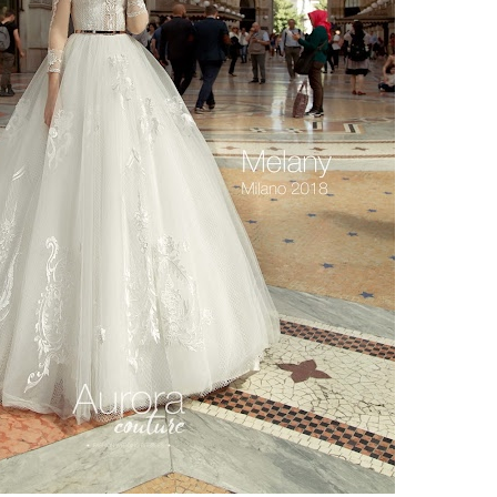
тзывы(4)
 6 платьев