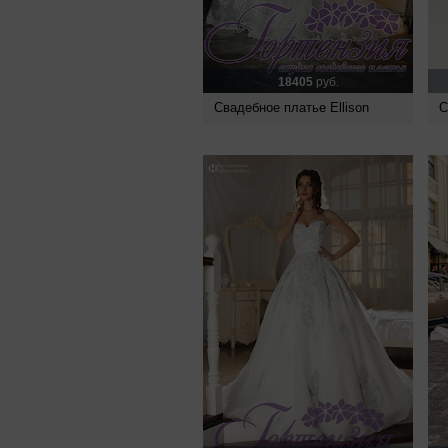
18405
руб.
Свадебное платье Ellison
С