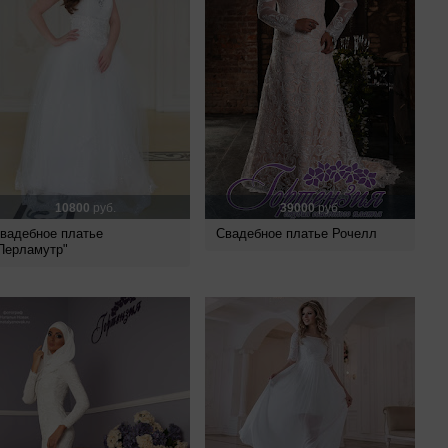
10800
руб.
39000
руб.
вадебное платье
Свадебное платье Рочелл
Перламутр"