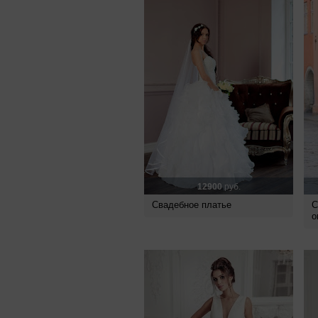
12900
руб.
Свадебное платье
С
о