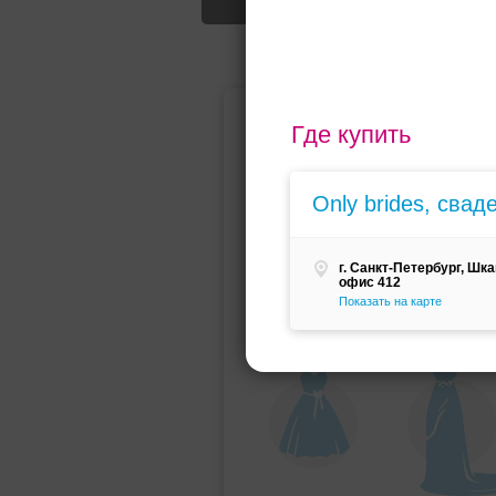
Подбор свад
Где купить
Only brides, сва
г. Санкт-Петербург, Шка
офис 412
Показать на карте
Ампир
Прямое
(греческий)