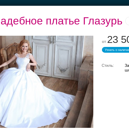
адебное платье Глазурь
23 5
от
Узнать о наличи
Торжество в
Банкет до 1500 руб.
Банкетные залы до
Вы
Петергофе
50 гостей
За
ш
Свадебные платья
Банкет
Транспорт
Коль
латья