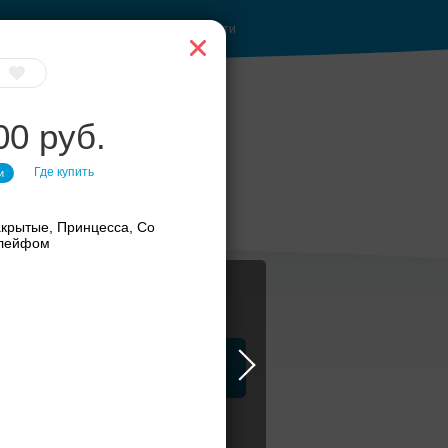
Войти
00 руб.
Где купить
и
бери своё платье
крытые, Принцесса, Со
лейфом
ца
ЗАГСы
Атрибуты