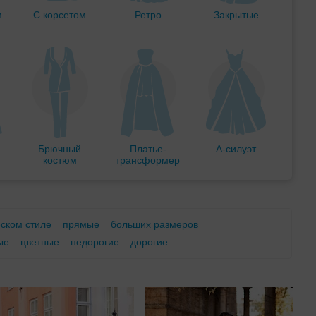
м
С корсетом
Ретро
Закрытые
Брючный
Платье-
А-силуэт
костюм
трансформер
еском стиле
прямые
больших размеров
ые
цветные
недорогие
дорогие