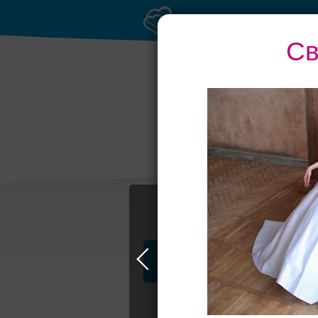
Св
Рестораны с
верандами
Профессионалы и услуги
Свадьба в Петербурге
Свадебные п