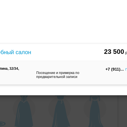
ебного платья
По стилю
23 500
дебный салон
пина, 32/34,
+7 (911)
П
Посещение и примерка по
предварительной записи
Русалка
Принцесса
Бальное