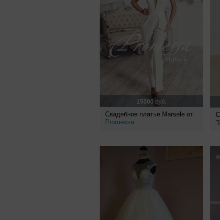
15000
руб.
Свадебное платье Marsele от
С
Promessa
"