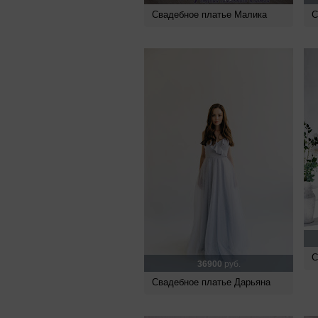
Свадебное платье Малика
С
С
36900
руб.
Свадебное платье Дарьяна