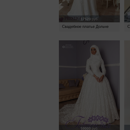
17520
руб.
Свадебное платье Дольче
С
59000
руб.