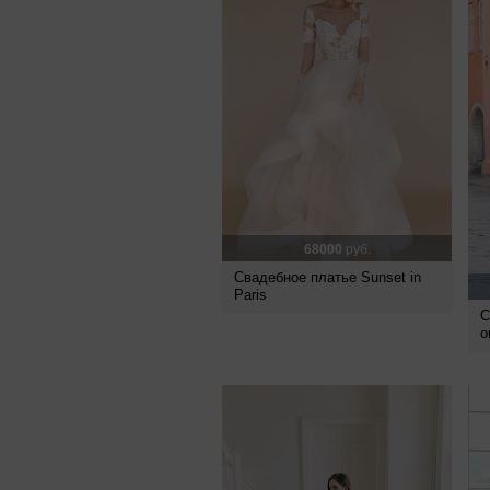
68000
руб.
Свадебное платье Sunset in
Paris
С
о