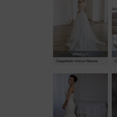
44900
руб.
Свадебное платье Иванна
С