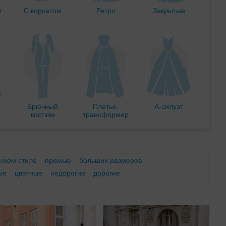
м
С корсетом
Ретро
Закрытые
Брючный
Платье-
А-силуэт
костюм
трансформер
еском стиле
прямые
больших размеров
ые
цветные
недорогие
дорогие