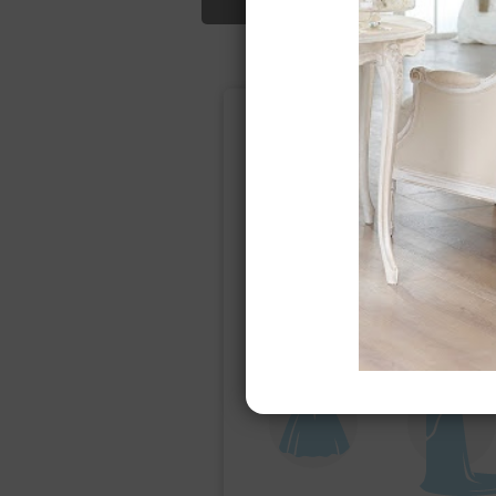
Подбор свад
Ампир
Прямое
(греческий)