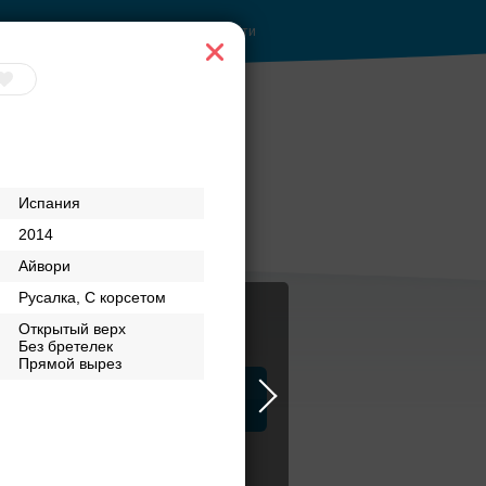
Войти
Торжество в
Испания
Петергофе
2014
Айвори
Русалка, С корсетом
Открытый верх
Без бретелек
Прямой вырез
ца
ЗАГСы
Атрибуты