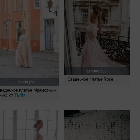
114000
руб.
Свадебное платье Rose
26400
руб.
вадебное платье Мраморный
никс от
Tavifa