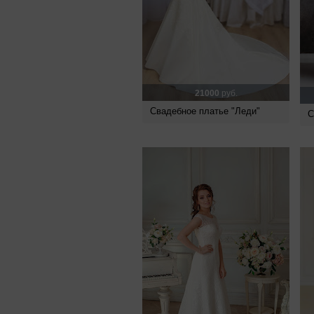
21000
руб.
Свадебное платье "Леди"
С