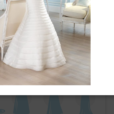
ебного платья
По стилю
Русалка
Принцесса
Бальное