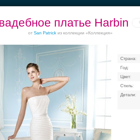
вадебное платье Harbin
от
San Patrick
из коллекции «Коллекция»
б.
Выбери своё платье
Банкетные залы до
Рестораны с
50 гостей
верандами
Свадебные платья
Банкет
Транспорт
Коль
латья