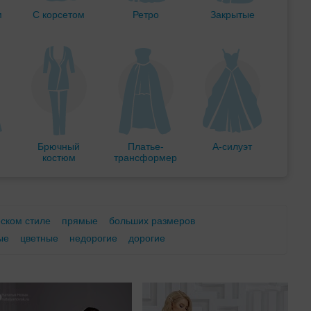
м
С корсетом
Ретро
Закрытые
Брючный
Платье-
А-силуэт
костюм
трансформер
еском стиле
прямые
больших размеров
ые
цветные
недорогие
дорогие