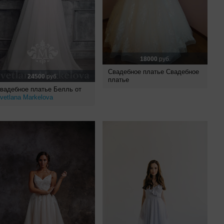
18000
руб.
Свадебное платье Свадебное
24500
руб.
платье
вадебное платье Белль от
vetlana Markelova