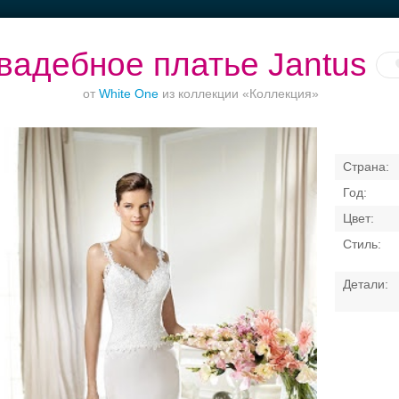
вадебное платье Jantus
от
White One
из коллекции «Коллекция»
Торжество в
Банкет до 1500 руб.
Банкетные залы до
Вы
Петергофе
50 гостей
Свадебные платья
Банкет
Транспорт
Коль
латья