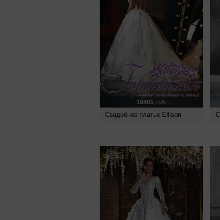
18405
руб.
Свадебное платье Ellison
С