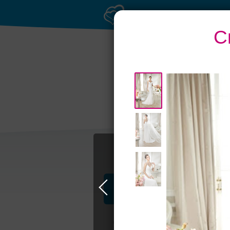
С
Рестораны с
верандами
Профессионалы и услуги
Свадьба в Петербурге
Свадебные п