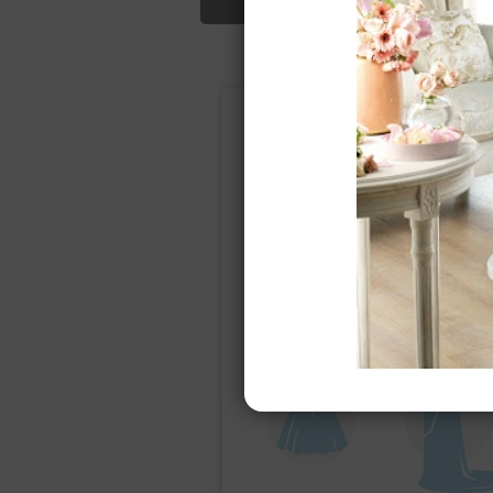
Подбор свад
Ампир
Прямое
(греческий)