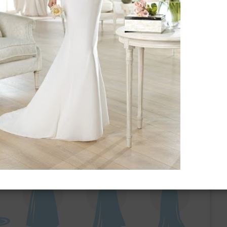
ебного платья
По стилю
Русалка
Принцесса
Бальное