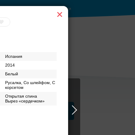
Войти
бери своё платье
Испания
2014
Белый
Русалка, Со шлейфом, С
корсетом
Открытая спина
Вырез «сердечком»
ца
ЗАГСы
Атрибуты