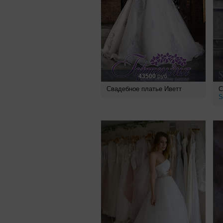
43500
руб.
Свадебное платье Иветт
С
S