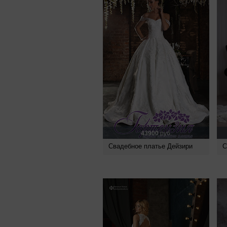
43900
руб.
Свадебное платье Дейзири
С