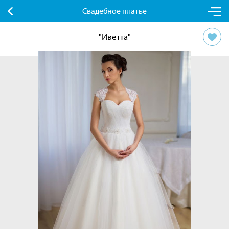
Свадебное платье
"Иветта"