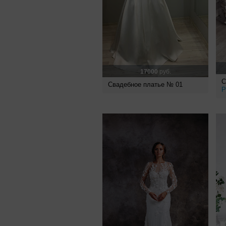
17000
руб.
С
Свадебное платье № 01
P