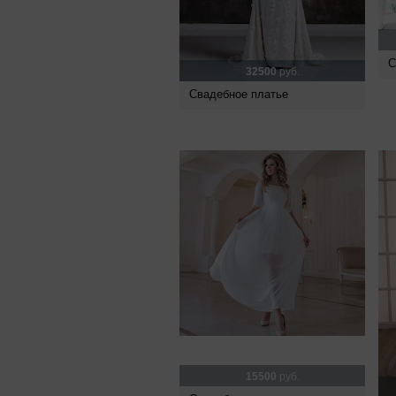
С
32500
руб.
Свадебное платье
15500
руб.