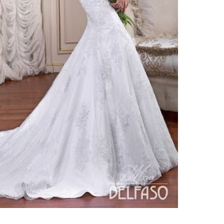
ебного платья
По стилю
Русалка
Принцесса
Бальное