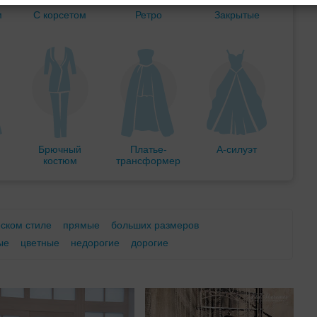
м
С корсетом
Ретро
Закрытые
Брючный
Платье-
А-силуэт
костюм
трансформер
еском стиле
прямые
больших размеров
ые
цветные
недорогие
дорогие