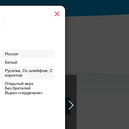
Войти
Рестораны с
Россия
верандами
Белый
Русалка, Со шлейфом, С
корсетом
Открытый верх
Без бретелей
Вырез «сердечком»
ца
ЗАГСы
Атрибуты