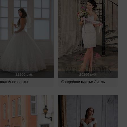
22900
руб.
20300
руб.
вадебное платье
Свадебное платье Лиэль