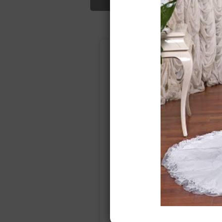
Подбор свад
Ампир
Прямое
(греческий)