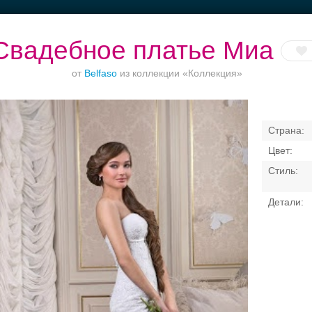
Свадебное платье Миа
от
Belfaso
из коллекции «Коллекция»
до
Торжество в
Банкет до 1500 руб.
Выбери своё платье
Петергофе
Свадебные платья
Банкет
Транспорт
Коль
латья