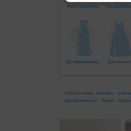
Мини (короткое)
Со шлейфо
Для беременных
Для полных
короткие
в греч
Смотрите также:
для беременных
белые
красн