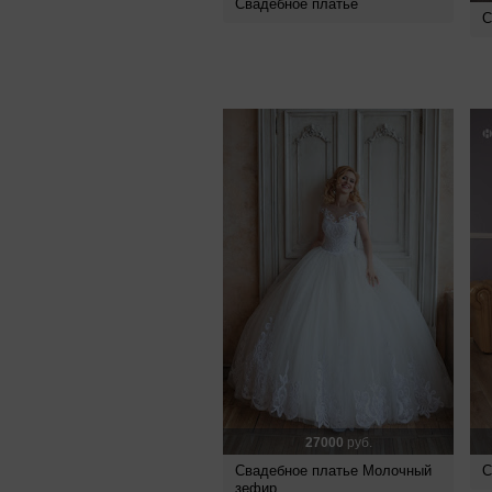
Свадебное платье
С
27000
руб.
Свадебное платье Молочный
С
зефир