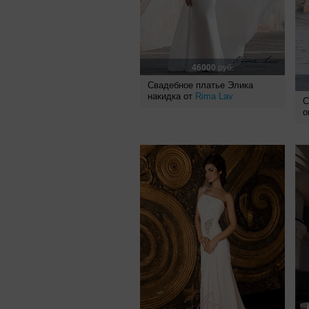
46000
руб.
Свадебное платье Элика
накидка от
Rima Lav
С
о