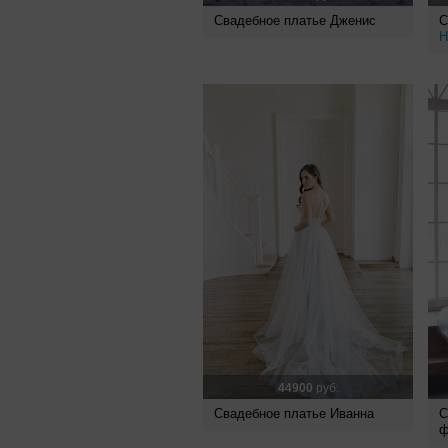
Свадебное платье Дженис
С
Н
44900
руб.
Свадебное платье Иванна
С
ф