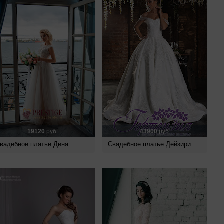
19120
руб.
43900
руб.
вадебное платье Дина
Свадебное платье Дейзири