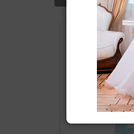
Подбор свад
Ампир
Прямое
(греческий)