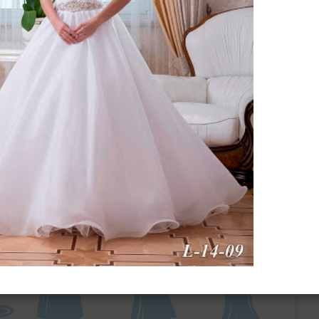
ебного платья
По стилю
Русалка
Принцесса
Бальное