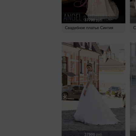
37700
руб.
Свадебное платье Синтия
С
37900
руб.