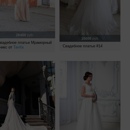
26400
руб.
10000
руб.
вадебное платье Мраморный
Свадебное платье #14
никс от
Tavifa