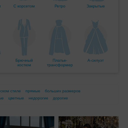
м
С корсетом
Ретро
Закрытые
Брючный
Платье-
А-силуэт
костюм
трансформер
еском стиле
прямые
больших размеров
ые
цветные
недорогие
дорогие