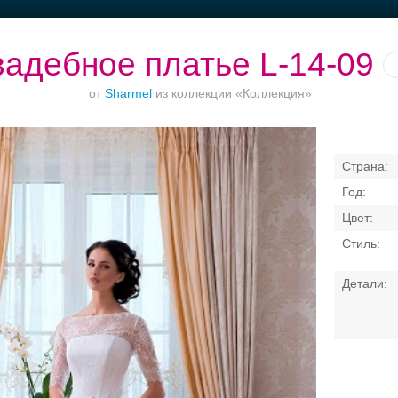
адебное платье L-14-09
от
Sharmel
из коллекции «Коллекция»
б.
Рестораны с
Банкетные залы до
Выбери своё платье
верандами
50 гостей
Свадебные платья
Банкет
Транспорт
Коль
латья