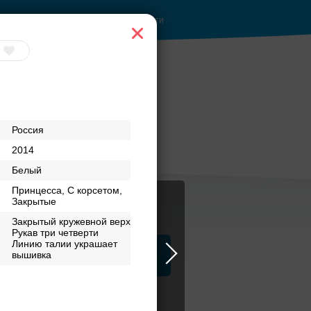
Войти
Торжество в
Россия
Петергофе
2014
Белый
Принцесса, С корсетом,
Закрытые
Закрытый кружевной верх
Рукав три четверти
Линию талии украшает
ца
вышивка
ЗАГСы
Атрибуты