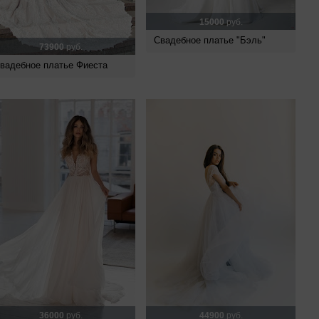
15000
руб.
Свадебное платье "Бэль"
73900
руб.
вадебное платье Фиеста
36000
руб.
44900
руб.