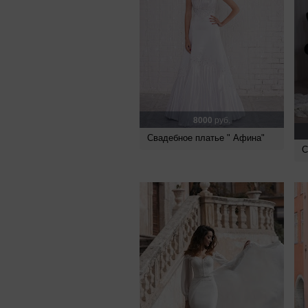
8000
руб.
Свадебное платье " Афина"
С