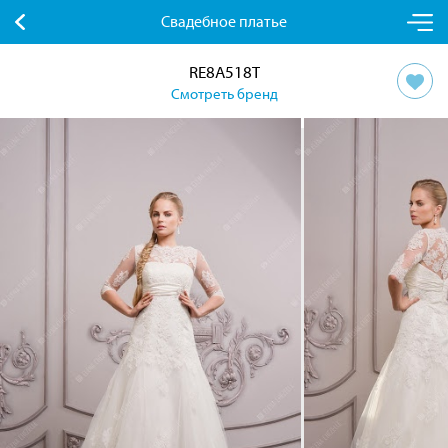
Свадебное платье
RE8A518T
Смотреть бренд