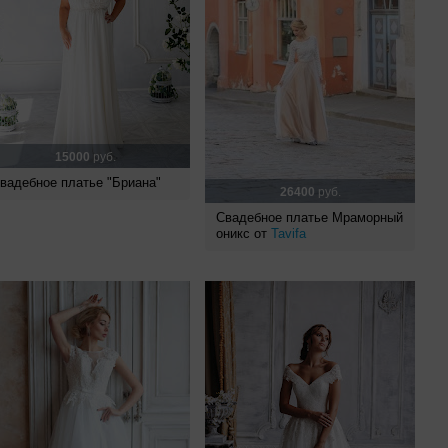
15000
руб.
вадебное платье "Бриана"
26400
руб.
Свадебное платье Мраморный
оникс от
Tavifa