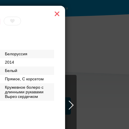
Войти
и
Торжество в
Белоруссия
Петергофе
2014
Белый
Прямое, С корсетом
Кружевное болеро с
длинными рукавами
Вырез сердечком
ца
ЗАГСы
Атрибуты