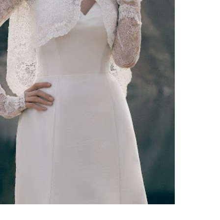
ебного платья
По стилю
Русалка
Принцесса
Бальное