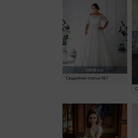
25000
руб.
Свадебное платье №7
С