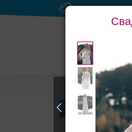
Сва
Банкетные залы 
50 гостей
Профессионалы и услуги
Свадьба в Петербурге
Свадебные п