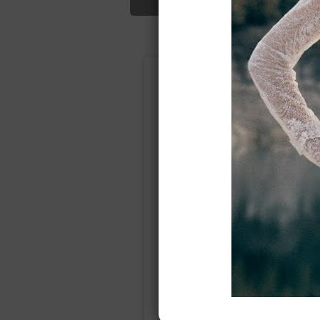
Подбор свад
Ампир
Прямое
(греческий)