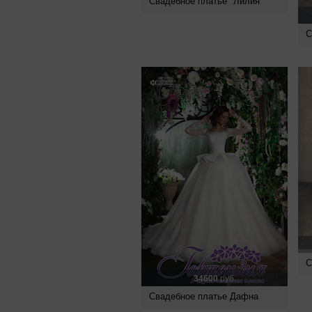
Свадебное платье "Лилия"
С
С
34600
руб.
Свадебное платье Дафна