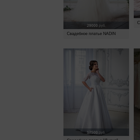
С
29000
руб.
Свадебное платье NADIN
17500
руб.