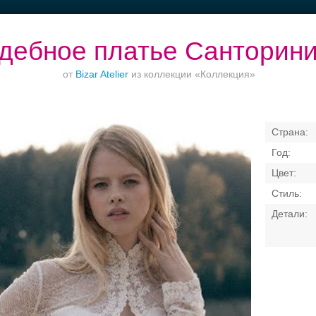
дебное платье Санторин
от
Bizar Atelier
из коллекции «Коллекция»
до
Рестораны с
Банкет до 1500 руб.
Выбери своё платье
верандами
Свадебные платья
Банкет
Транспорт
Коль
латья