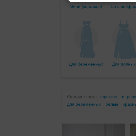
Мини (короткое)
Со шлейфо
Для беременных
Для полных
короткие
в греч
Смотрите также:
для беременных
белые
красн