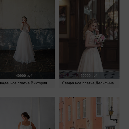
40900
руб.
20000
руб.
вадебное платье Виктория
Свадебное платье Дельфина