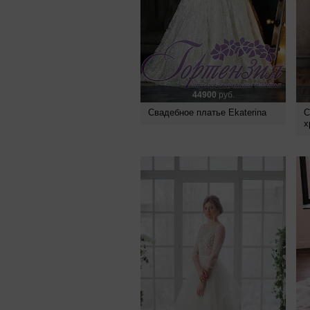
44900
руб.
Свадебное платье Ekaterina
С
х