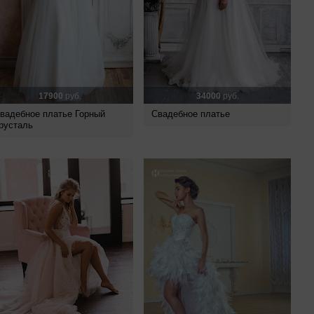
17900
руб.
34000
руб.
вадебное платье Горный
Свадебное платье
русталь