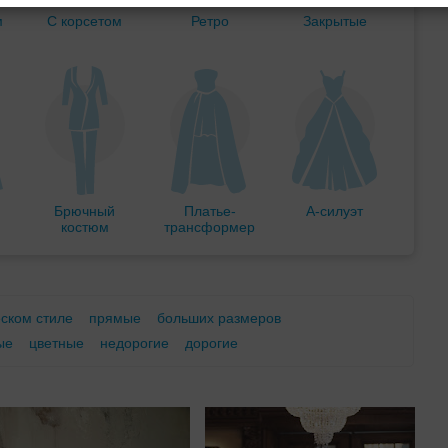
м
С корсетом
Ретро
Закрытые
Брючный
Платье-
А-силуэт
костюм
трансформер
еском стиле
прямые
больших размеров
ые
цветные
недорогие
дорогие